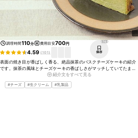
6748
110
700
調理時間
費用目安
分
円
4.59
保存
(
101
)
表面の焼き目が香ばしく香る、絶品抹茶のバスクチーズケーキの紹介
です。抹茶の風味とチーズケーキの香ばしさがマッチしていてたまら
紹介文をすべて見る
ないおいしさです。デザートやおもてなしスイーツなど、ぜひ作って
みてはいかがでしょうか。
#
チーズ
#
生クリーム
#
乳製品