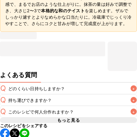
感で、まるでお店のような仕上がりに。抹茶の量は好みで調整で
き、大さじ2〜3で
本格的な和のテイスト
を楽しめます。ザルで
しっかり濾すとよりなめらかな口当たりに。冷蔵庫でじっくり冷
やすことで、さらにコクと甘みが増して完成度が上がります。
よくある質問
Q
どのくらい日持ちしますか？
+
Q
持ち運びできますか？
+
冷蔵で2~3日が目安です。なるべくお早めにお召し上がりく
A
Q
このレシピで何人分作れますか？
+
要冷蔵のスイーツのため長時間のお持ち運びには不向きです
が、保冷剤を添えていただけば短時間でのお持ち運びは可能
もっと見る
A
このレシピをシェアする
5号(直径15cm)のケーキ型を使用する場合、4~6人分が目安
です。お持ち運びの際は保冷剤を添え、お持ち運び後はすぐ
A
です。お召し上がりになる人数に合わせてカット数をご変更