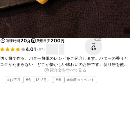
7604
20
200
調理時間
費用目安
分
円
4.01
保存
(
87
)
切り餅で作る、バター餅風のレシピをご紹介します。バターの香りと
コクがたまらない、どこか懐かしい味わいのお餅です。切り餅を使う
紹介文をすべて見る
ことで手軽に作れますよ。ぜひお試しくださいね。
#
お正月
#
冬（12–2月）
#
餅
#
季節のイベント