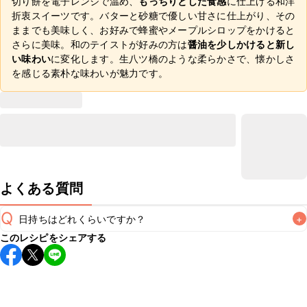
切り餅を電子レンジで温め、
もっちりとした食感
に仕上げる和洋
折衷スイーツです。バターと砂糖で優しい甘さに仕上がり、その
ままでも美味しく、お好みで蜂蜜やメープルシロップをかけると
さらに美味。和のテイストが好みの方は
醤油を少しかけると新し
い味わい
に変化します。生八ツ橋のような柔らかさで、懐かしさ
を感じる素朴な味わいが魅力です。
よくある質問
Q
日持ちはどれくらいですか？
+
このレシピをシェアする
こちらのレシピは出来たてをお召し上がりいただくことをお
すすめします。

A
※日持ちは目安です。
こちら
の注意事項をご確認の上、正し