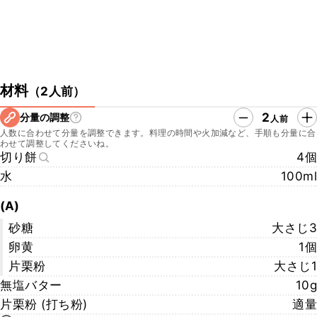
材料
（
2人前
）
2
分量の調整
人前
人数に合わせて分量を調整できます。料理の時間や火加減など、手順も分量に合
わせて調整してくださいね。
切り餅
4個
水
100ml
(A)
砂糖
大さじ3
卵黄
1個
片栗粉
大さじ1
無塩バター
10g
片栗粉 (打ち粉)
適量