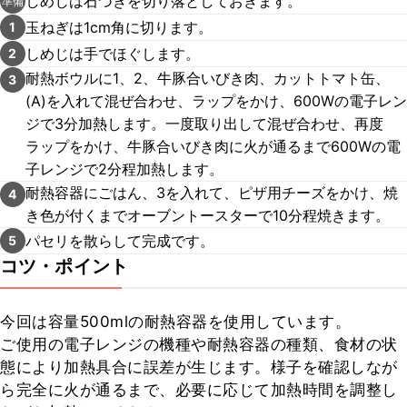
しめじは石づきを切り落としておきます。
準備
玉ねぎは1cm角に切ります。
1
しめじは手でほぐします。
2
耐熱ボウルに1、2、牛豚合いびき肉、カットトマト缶、
3
(A)を入れて混ぜ合わせ、ラップをかけ、600Wの電子レン
ジで3分加熱します。一度取り出して混ぜ合わせ、再度
ラップをかけ、牛豚合いびき肉に火が通るまで600Wの電
子レンジで2分程加熱します。
耐熱容器にごはん、3を入れて、ピザ用チーズをかけ、焼
4
き色が付くまでオーブントースターで10分程焼きます。
パセリを散らして完成です。
5
コツ・ポイント
今回は容量500mlの耐熱容器を使用しています。

ご使用の電子レンジの機種や耐熱容器の種類、食材の状
態により加熱具合に誤差が生じます。様子を確認しなが
ら完全に火が通るまで、必要に応じて加熱時間を調整し