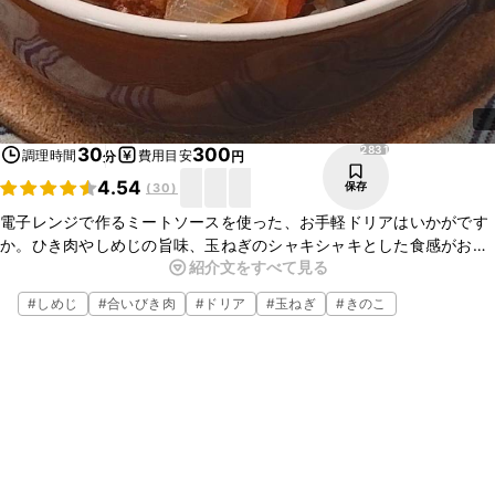
2831
30
300
調理時間
費用目安
分
円
4.54
保存
(
30
)
電子レンジで作るミートソースを使った、お手軽ドリアはいかがです
か。ひき肉やしめじの旨味、玉ねぎのシャキシャキとした食感がおい
紹介文をすべて見る
しいミートドリアは、ランチやささっと食べたい夕食にぴったりで
す。ぜひお試しくださいね。
#
しめじ
#
合いびき肉
#
ドリア
#
玉ねぎ
#
きのこ