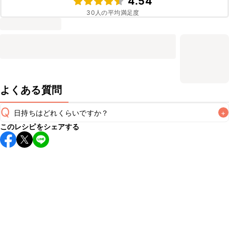
4.54
30
人の平均満足度
よくある質問
Q
日持ちはどれくらいですか？
+
このレシピをシェアする
こちらのレシピは出来たてをお召し上がりいただくことをお
すすめします。

A
※日持ちは目安です。
こちら
の注意事項をご確認の上、正し