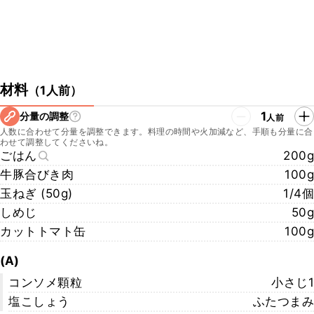
材料
（
1人前
）
1
分量の調整
人前
人数に合わせて分量を調整できます。料理の時間や火加減など、手順も分量に合
わせて調整してくださいね。
ごはん
200g
牛豚合びき肉
100g
玉ねぎ (50g)
1/4個
しめじ
50g
カットトマト缶
100g
(A)
コンソメ顆粒
小さじ1
塩こしょう
ふたつまみ