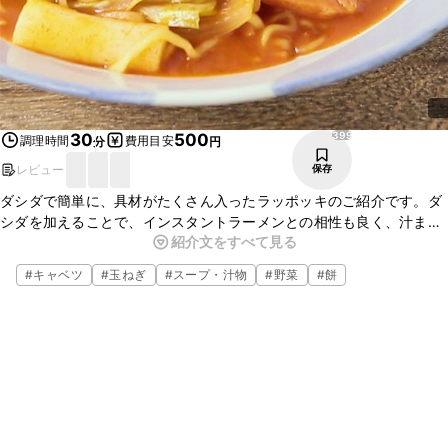
399
30
500
調理時間
費用目安
分
円
レビュー
保存
ダシダで簡単に、具材がたくさん入ったラッポッキのご紹介です。ダ
シダを加えることで、インスタントラーメンとの相性も良く、汁まで
紹介文をすべて見る
おいしい一品ですよ。また今回はスパムを加えましたが、さつま揚げ
を入れてもおいしいので、ぜひアレンジして作ってみてくださいね。
#
キャベツ
#
玉ねぎ
#
スープ・汁物
#
野菜
#
餅