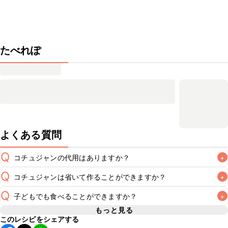
たべれぽ
よくある質問
Q
コチュジャンの代用はありますか？
+
Q
コチュジャンは省いて作ることができますか？
+
A
コチュジャンの代用は
こちら
Q
子どもでも食べることができますか？
+
使用量が少ない場合は省いてもお作りいただけますが、メイ
ンの味付けとして使用している場合は省くと味がぼやける可
もっと見る
A
このレシピをシェアする
コチュジャンは甘辛い風味が特徴の食材なため、お子様や辛
能性があるため、 
こちら
 の食材で味を調えて仕上げること