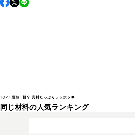
い味付けが苦手な方は風味や刺激を強く感じる可能性がござ
います。使用する食材や味付けにつきましては普段のお子様
A
の食事内容にあわせて変更し、ご家庭でお召し上がりいただ
けるかをご判断いただいた上で、安全にクラシルレシピをご
TOP
麺類
旨辛 具材たっぷりラッポッキ
同じ材料の人気ランキング