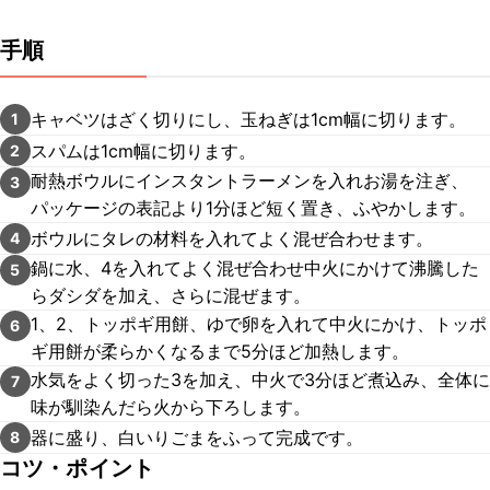
手順
キャベツはざく切りにし、玉ねぎは1cm幅に切ります。
1
スパムは1cm幅に切ります。
2
耐熱ボウルにインスタントラーメンを入れお湯を注ぎ、
3
パッケージの表記より1分ほど短く置き、ふやかします。
ボウルにタレの材料を入れてよく混ぜ合わせます。
4
鍋に水、4を入れてよく混ぜ合わせ中火にかけて沸騰した
5
らダシダを加え、さらに混ぜます。
1、2、トッポギ用餅、ゆで卵を入れて中火にかけ、トッポ
6
ギ用餅が柔らかくなるまで5分ほど加熱します。
水気をよく切った3を加え、中火で3分ほど煮込み、全体に
7
味が馴染んだら火から下ろします。
器に盛り、白いりごまをふって完成です。
8
コツ・ポイント