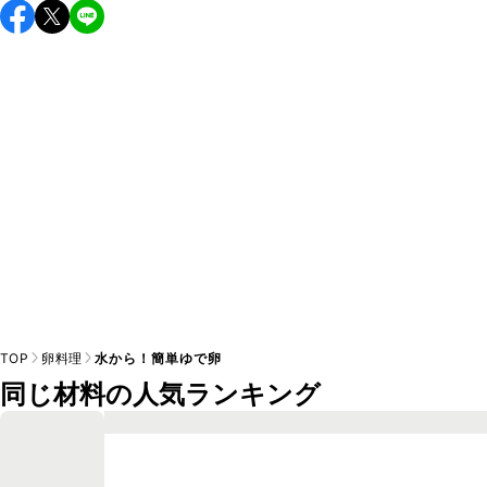
保存期間は冷蔵で翌日中が目安です。なるべくお早めにお召
し上がりください。

A
※日持ちは目安です。
こちら
の注意事項をご確認の上、正し
TOP
卵料理
水から！簡単ゆで卵
同じ材料の人気ランキング