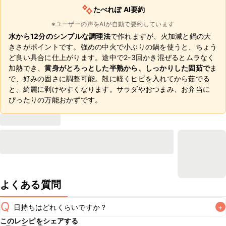
たべれぽ AI要約
※ユーザーの声をAIが自動で要約しています
水から12分のシンプルな調理法
で作れますが、火加減と鍋の大
きさがポイントです。強めの中火で小ぶりの鍋を使うと、ちょう
ど良い具合に仕上がります。途中で2-3回かき混ぜるとムラなく
加熱でき、
黄身がとろっとした半熟から、しっかりした固茹で
ま
で、好みの固さに調整可能。殻に軽くヒビを入れてから茹でる
と、綺麗に剥けやすくなります。サラダやおつまみ、お弁当に
ぴったりの万能おかずです。
よくある質問
Q
日持ちはどれくらいですか？
+
このレシピをシェアする