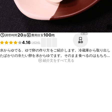
14.6K
20
100
調理時間
費用目安
分
円
4.16
保存
(
434
)
水からゆでる、ゆで卵の作り方をご紹介します。冷蔵庫から取り出し
たばかりの冷たい卵を水からゆでます。そのまま食べるのはもちろ
紹介文をすべて見る
ん、サラダやサンドイッチ、煮物など、幅広い料理に活用できます
よ。ゆで時間を調節してお好みの固さに仕上げてくださいね。