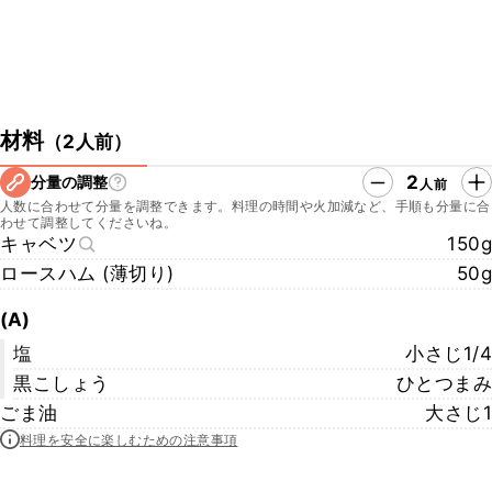
材料
（
2人前
）
2
分量の調整
人前
人数に合わせて分量を調整できます。料理の時間や火加減など、手順も分量に合
わせて調整してくださいね。
キャベツ
150g
ロースハム (薄切り)
50g
(A)
塩
小さじ1/4
黒こしょう
ひとつまみ
ごま油
大さじ1
料理を安全に楽しむための注意事項