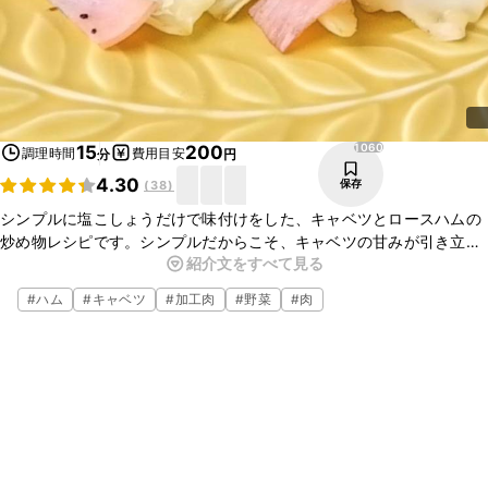
1060
15
200
調理時間
費用目安
分
円
4.30
保存
(
38
)
シンプルに塩こしょうだけで味付けをした、キャベツとロースハムの
炒め物レシピです。シンプルだからこそ、キャベツの甘みが引き立ち
紹介文をすべて見る
ます。ロースハムとの相性も抜群です。
#
ハム
#
キャベツ
#
加工肉
#
野菜
#
肉