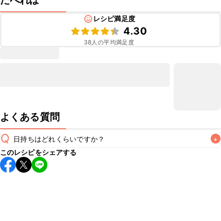
たべれぽ
レシピ満足度
4.30
38
人の平均満足度
よくある質問
Q
日持ちはどれくらいですか？
+
このレシピをシェアする
保存期間は冷蔵で翌日中が目安です。なるべくお早めにお召
し上がりください。

A
※日持ちは目安です。
こちら
の注意事項をご確認の上、正し