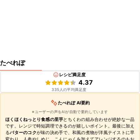
たべれぽ
レシピ満足度
4.37
335
人の平均満足度
たべれぽ AI要約
※ユーザーの声をAIが自動で要約しています
ほくほくねっとり食感の里芋
とちくわの組み合わせが絶妙な一品
です。レンジで時短調理できるのが嬉しいポイント。最後に加え
る
バターのコク
が味の決め手で、和風の煮物が洋風テイストに早
変わり。人参やしめじ、こんにゃくを加えてアレンジするのもお