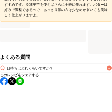
すすめです。冷凍里芋を使えばさらに手軽に作れます。バターは
好みで調整できるので、あっさり派の方は少なめか省いても美味
しく仕上がりますよ。
よくある質問
Q
日持ちはどれくらいですか？
+
このレシピをシェアする
保存期間は冷蔵で翌日中が目安です。なるべくお早めにお召
し上がりください。

A
※日持ちは目安です。
こちら
の注意事項をご確認の上、正し