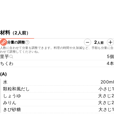
材料
（
2人前
）
2
分量の調整
人前
人数に合わせて分量を調整できます。料理の時間や火加減など、手順も分量に合
わせて調整してくださいね。
里芋
5個
ちくわ
4本
(A)
水
200ml
顆粒和風だし
小さじ1
しょうゆ
大さじ2
みりん
大さじ2
きび砂糖
大さじ1