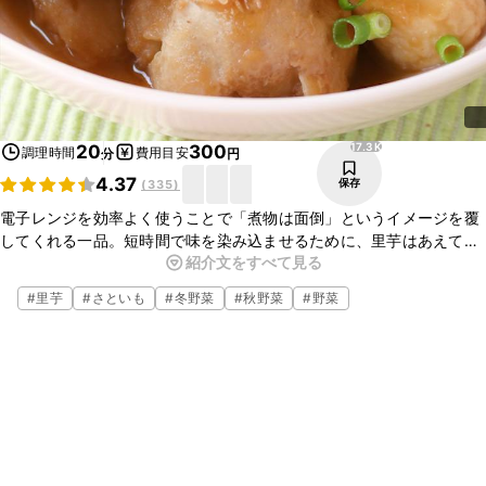
17.3K
20
300
調理時間
費用目安
分
円
4.37
保存
(
335
)
電子レンジを効率よく使うことで「煮物は面倒」というイメージを覆
してくれる一品。短時間で味を染み込ませるために、里芋はあえて木
紹介文をすべて見る
べらで崩すことで味染みが良くなります。
どこかほっとする味付けは、定番おうち和食の仲間入りです。
#
里芋
#
さといも
#
冬野菜
#
秋野菜
#
野菜