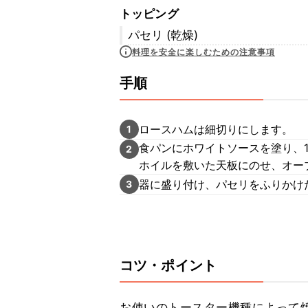
トッピング
パセリ (乾燥)
料理を安全に楽しむための注意事項
手順
ロースハムは細切りにします。
1
食パンにホワイトソースを塗り、
2
ホイルを敷いた天板にのせ、オー
器に盛り付け、パセリをふりかけ
3
コツ・ポイント
お使いのトースター機種によって