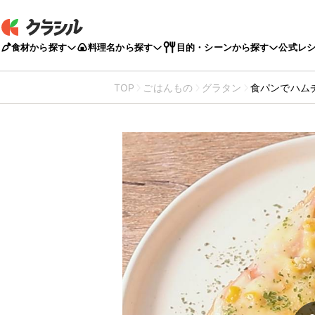
食材から探す
料理名から探す
目的・シーンから探す
公式レ
TOP
ごはんもの
グラタン
食パンでハム