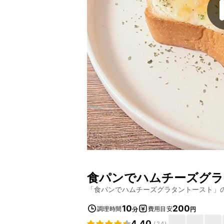
食パンでハムチーズグラ
「
食パンでハムチーズグラタントースト
」
10
200
調理時間
費用目安
分
円
4.40
(
24
)