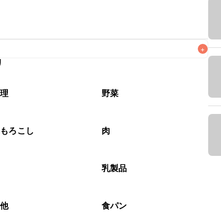
+
リ
なるべくお早めにお召し上がりください。

料理
野菜
うもろこし
肉
ム
乳製品
の他
食パン