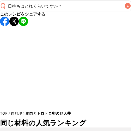
Q
日持ちはどれくらいですか？
+
A
このレシピをシェアする
こちらのレシピは出来たてをお召し上がりいただくことをお
すすめします。

A
※日持ちは目安です。
こちら
の注意事項をご確認の上、正し
TOP
肉料理
豚肉とトロトロ卵の他人丼
同じ材料の人気ランキング