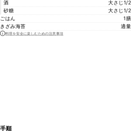
酒
大さじ1/2
砂糖
大さじ1/2
ごはん
1膳
きざみ海苔
適量
料理を安全に楽しむための注意事項
手順