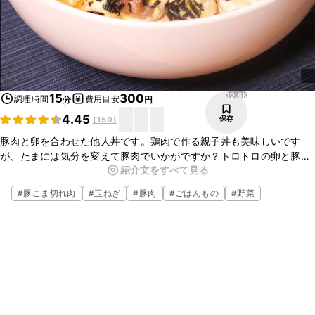
10.6K
15
300
調理時間
費用目安
分
円
4.45
保存
(
150
)
豚肉と卵を合わせた他人丼です。鶏肉で作る親子丼も美味しいです
が、たまには気分を変えて豚肉でいかがですか？トロトロの卵と豚肉
紹介文をすべて見る
が甘じょっぱいタレと絡んでごはんが進みますよ。簡単なので是非
作ってみてくださいね。
#
豚こま切れ肉
#
玉ねぎ
#
豚肉
#
ごはんもの
#
野菜