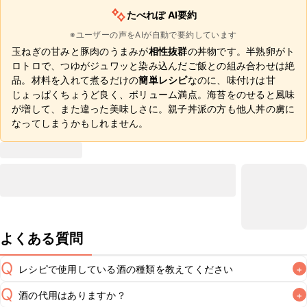
たべれぽ AI要約
※ユーザーの声をAIが自動で要約しています
玉ねぎの甘みと豚肉のうまみが
相性抜群
の丼物です。半熟卵がト
ロトロで、つゆがジュワッと染み込んだご飯との組み合わせは絶
品。材料を入れて煮るだけの
簡単レシピ
なのに、味付けは甘
じょっぱくちょうど良く、ボリューム満点。海苔をのせると風味
が増して、また違った美味しさに。親子丼派の方も他人丼の虜に
なってしまうかもしれません。
よくある質問
Q
レシピで使用している酒の種類を教えてください
+
Q
酒の代用はありますか？
+
A