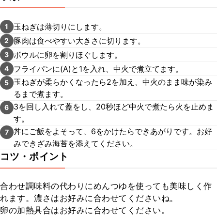
玉ねぎは薄切りにします。
1
豚肉は食べやすい大きさに切ります。
2
ボウルに卵を割りほぐします。
3
フライパンに(A)と1を入れ、中火で煮立てます。
4
玉ねぎが柔らかくなったら2を加え、中火のまま味が染み
5
るまで煮ます。
3を回し入れて蓋をし、20秒ほど中火で煮たら火を止めま
6
す。
丼にご飯をよそって、6をかけたらできあがりです。お好
7
みできざみ海苔を添えてください。
コツ・ポイント
合わせ調味料の代わりにめんつゆを使っても美味しく作
れます。濃さはお好みに合わせてくださいね。

卵の加熱具合はお好みに合わせてください。
