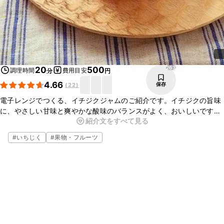
263
20
500
調理時間
費用目安
分
円
4.66
保存
(
22
)
電子レンジでつくる、イチジクジャムのご紹介です。イチジクの旨味
に、やさしい甘味と爽やかな酸味のバランスがよく、おいしいです
紹介文をすべて見る
よ。鍋を使わずに、電子レンジでお手軽にジャムが作れますので、ぜ
ひチャレンジしてみてくださいね。
#
いちじく
#
果物・フルーツ