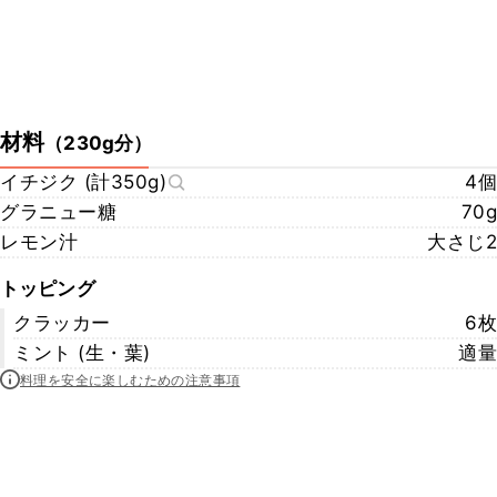
材料
（
230g分
）
イチジク (計350g)
4個
グラニュー糖
70g
レモン汁
大さじ2
トッピング
クラッカー
6枚
ミント (生・葉)
適量
料理を安全に楽しむための注意事項