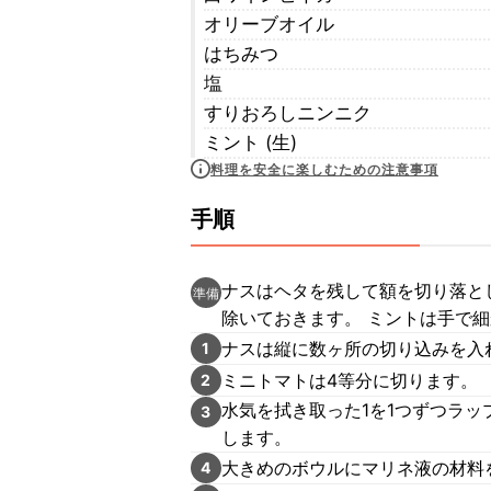
オリーブオイル
はちみつ
塩
すりおろしニンニク
ミント (生)
料理を安全に楽しむための注意事項
手順
ナスはヘタを残して額を切り落と
準備
除いておきます。 ミントは手で
ナスは縦に数ヶ所の切り込みを入
1
ミニトマトは4等分に切ります。
2
水気を拭き取った1を1つずつラッ
3
します。
大きめのボウルにマリネ液の材料
4