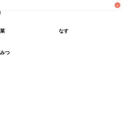
+
リ
なるべくお早めにお召し上がりください。

野菜
なす
ちみつ