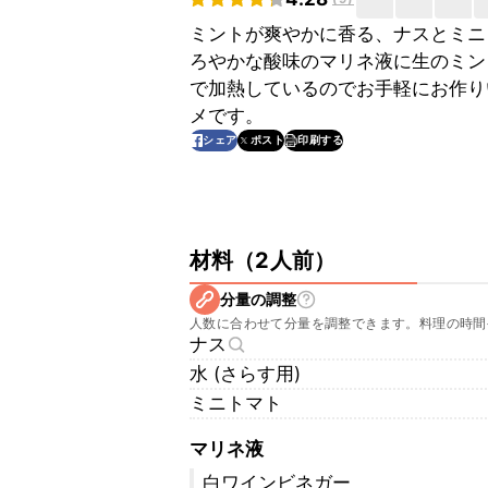
ミントが爽やかに香る、ナスとミニ
ろやかな酸味のマリネ液に生のミン
で加熱しているのでお手軽にお作り
メです。
印刷する
シェア
ポスト
材料
（
2人前
）
分量の調整
人数に合わせて分量を調整できます。料理の時間
ナス
水 (さらす用)
ミニトマト
マリネ液
白ワインビネガー