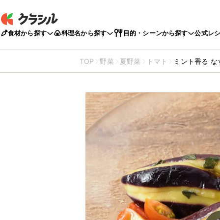
食材から探す
料理名から探す
目的・シーンから探す
公式レ
TOP
野菜
夏野菜
トマト
ミント香る 