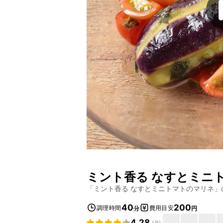
ミント香る なすとミニ
「
ミント香る なすとミニトマトのマリネ
」
40
200
調理時間
費用目安
分
円
4.28
(
9
)