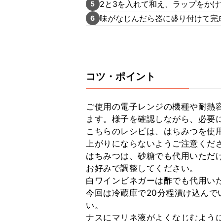
2と3を入れて和え、ラップをかけ
5
味がなじんだら器に盛り付けて完
6
コツ・ポイント
ご使用の電子レンジの機種や耐熱
ます。様子を確認しながら、必要に
こちらのレシピは、はちみつを使
上がりにならないようご注意くださ
はちみつは、砂糖でも代用いただ
お好みで調整してください。

白ワインビネガーは酢でも代用いた
今回は冷蔵庫で20分程漬け込ん
い。

ナスにマリネ液がよくなじむよう