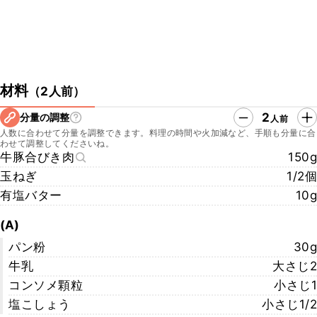
材料
（
2人前
）
2
分量の調整
人前
人数に合わせて分量を調整できます。料理の時間や火加減など、手順も分量に合
わせて調整してくださいね。
牛豚合びき肉
150g
玉ねぎ
1/2個
有塩バター
10g
(A)
パン粉
30g
牛乳
大さじ2
コンソメ顆粒
小さじ1
塩こしょう
小さじ1/2