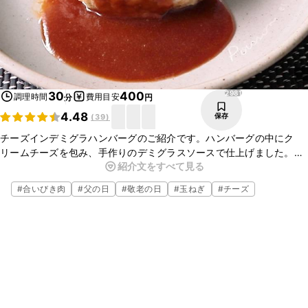
2981
30
400
調理時間
費用目安
分
円
4.48
保存
(
39
)
チーズインデミグラハンバーグのご紹介です。ハンバーグの中にク
リームチーズを包み、手作りのデミグラスソースで仕上げました。ま
紹介文をすべて見る
ろやかなクリームチーズと、濃厚なデミグラスソースが相性抜群です
よ。ぜひお試しくださいね。
#
合いびき肉
#
父の日
#
敬老の日
#
玉ねぎ
#
チーズ