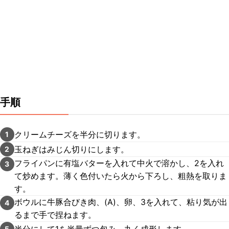
手順
クリームチーズを半分に切ります。
1
玉ねぎはみじん切りにします。
2
フライパンに有塩バターを入れて中火で溶かし、2を入れ
3
て炒めます。薄く色付いたら火から下ろし、粗熱を取りま
す。
ボウルに牛豚合びき肉、(A)、卵、3を入れて、粘り気が出
4
るまで手で捏ねます。
半分にして1を半量ずつ包み、丸く成形します。
5