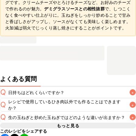
グです。クリームチーズやとろけるチーズなど、お好みのチーズ
で作れるのが魅力。
デミグラスソースとの相性抜群
で、しつこく
なく食べやすい仕上がりに。玉ねぎをしっかり炒めることで甘み
と香ばしさがアップし、ソースがなくても美味しく楽しめます。
火加減は弱火でじっくり蒸し焼きにすることがポイントです。
よくある質問
Q
日持ちはどれくらいですか？
+
レシピで使用しているひき肉以外でも作ることはできます
Q
+
保存期間は冷蔵で翌日中が目安です。なるべくお早めにお召
か？
し上がりください。

Q
A
生の玉ねぎと炒めた玉ねぎではどのような違いが出ますか？
+
A
※日持ちは目安です。
こちら
の注意事項をご確認の上、正し
もっと見る
このレシピをシェアする
玉ねぎは炒めることで甘みが出るため、香ばしさと甘みのあ