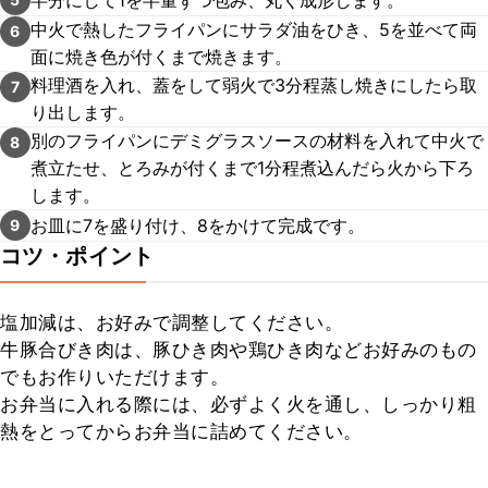
中火で熱したフライパンにサラダ油をひき、5を並べて両
6
面に焼き色が付くまで焼きます。
料理酒を入れ、蓋をして弱火で3分程蒸し焼きにしたら取
7
り出します。
別のフライパンにデミグラスソースの材料を入れて中火で
8
煮立たせ、とろみが付くまで1分程煮込んだら火から下ろ
します。
お皿に7を盛り付け、8をかけて完成です。
9
コツ・ポイント
塩加減は、お好みで調整してください。

牛豚合びき肉は、豚ひき肉や鶏ひき肉などお好みのもの
でもお作りいただけます。

お弁当に入れる際には、必ずよく火を通し、しっかり粗
熱をとってからお弁当に詰めてください。