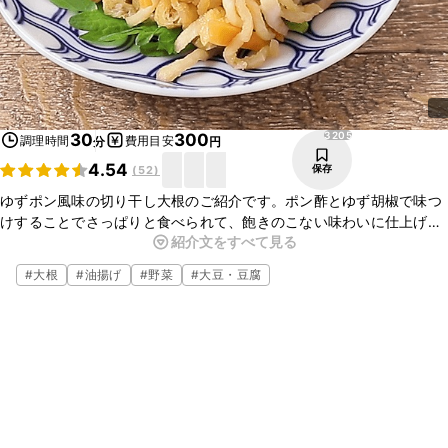
3205
30
300
調理時間
費用目安
分
円
4.54
保存
(
52
)
ゆずポン風味の切り干し大根のご紹介です。ポン酢とゆず胡椒で味つ
けすることでさっぱりと食べられて、飽きのこない味わいに仕上げて
紹介文をすべて見る
います。ごはんのおかずはもちろん、お酒のおつまみにもおすすめで
す。ぜひお試しくださいね。
#
大根
#
油揚げ
#
野菜
#
大豆・豆腐