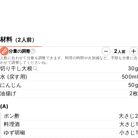
材料
（
2人前
）
2
分量の調整
人前
人数に合わせて分量を調整できます。料理の時間や火加減など、手順も分量に合
わせて調整してくださいね。
切り干し大根
30g
水 (戻す用)
500ml
にんじん
50g
油揚げ
2枚
(A)
ポン酢
大さじ2
料理酒
大さじ1
ゆず胡椒
小さじ1