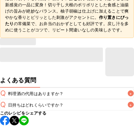
新感覚の一品に変身！切り干し大根のポリポリとした食感と油揚
げの旨みが絶妙なバランス。柚子胡椒は仕上げに加えることで爽
やかな香りとピリッとした刺激がアクセントに。
作り置きにぴっ
たり
の常備菜で、お弁当のおかずとしても好評です。戻し汁を多
めに使うことがコツで、リピート間違いなしの美味しさです。
よくある質問
Q
料理酒の代用はありますか？
+
Q
日持ちはどれくらいですか？
+
A
このレシピをシェアする
保存期間は冷蔵で2~3日が目安です。なるべくお早めにお召
し上がりください。

A