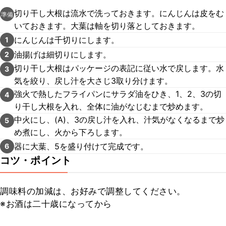
切り干し大根は流水で洗っておきます。にんじんは皮をむ
準備
いておきます。大葉は軸を切り落としておきます。
にんじんは千切りにします。
1
油揚げは細切りにします。
2
切り干し大根はパッケージの表記に従い水で戻します。水
3
気を絞り、戻し汁を大さじ3取り分けます。
強火で熱したフライパンにサラダ油をひき、1、2、3の切
4
り干し大根を入れ、全体に油がなじむまで炒めます。
中火にし、(A)、3の戻し汁を入れ、汁気がなくなるまで炒
5
め煮にし、火から下ろします。
器に大葉、5を盛り付けて完成です。
6
コツ・ポイント
調味料の加減は、お好みで調整してください。

※お酒は二十歳になってから