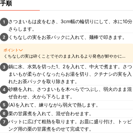
手順
さつまいもは皮をむき、3cm幅の輪切りにして、水に10分
1
さらします。
くちなしの実をお茶パックに入れて、麺棒で叩きます。
2
ポイント
くちなしの実は砕くことでそのまま入れるより発色が鮮やかにな
ります。
鍋に水、水気を切った1、2を入れて、中火で煮ます。さつ
3
まいもが柔らかくなったらお湯を切り、クチナシの実を入
れたお茶パックを取り除きます。
砂糖を入れ、さつまいもを木べらでつぶし、弱火のまま混
4
ぜ合わせ、火から下ろします。
(A)を入れて、練りながら弱火で熱します。
5
栗の甘露煮を入れて、混ぜ合わせます。
6
バットに広げて粗熱を取ります。お皿に盛り付け、トッピ
7
ング用の栗の甘露煮をのせて完成です。