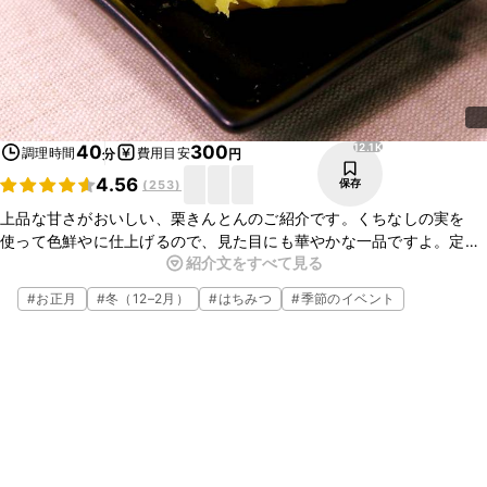
12.1K
40
300
調理時間
費用目安
分
円
4.56
保存
(
253
)
上品な甘さがおいしい、栗きんとんのご紹介です。くちなしの実を
使って色鮮やに仕上げるので、見た目にも華やかな一品ですよ。定番
紹介文をすべて見る
のおせち料理をご家庭で手作りしてみてはいかがでしょうか。ぜひお
試しくださいね。
#
お正月
#
冬（12–2月）
#
はちみつ
#
季節のイベント