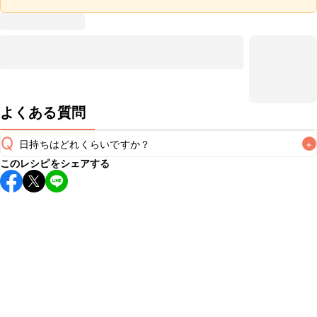
よくある質問
Q
日持ちはどれくらいですか？
+
このレシピをシェアする
保存期間は冷蔵で4~5日が目安です。なるべくお早めにお召
し上がりください。

A
※日持ちは目安です。
こちら
の注意事項をご確認の上、正し