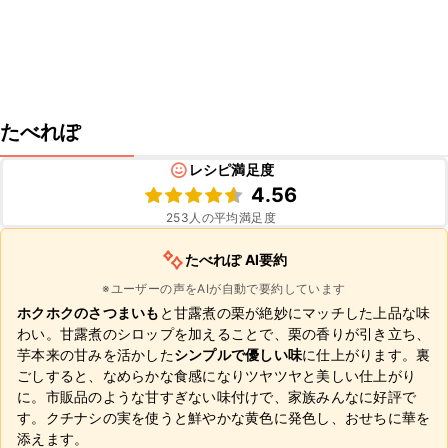
たべれぽ
レシピ満足度
4.56
253
人の平均満足度
たべれぽ AI要約
※ユーザーの声をAIが自動で要約しています
ホクホクのさつまいも
と甘露煮の栗が絶妙にマッチした上品な味
わい。甘露煮のシロップを加えることで、栗の香りが引き立ち、
芋本来の甘みを活かした
シンプルで優しい味
に仕上がります。裏
ごしすると、なめらかな食感になりツヤツヤと美しい仕上がり
に。市販品のような甘すぎない味付けで、家族みんなに好評で
す。クチナシの実を使うと鮮やかな黄色に発色し、おせちに華を
添えます。