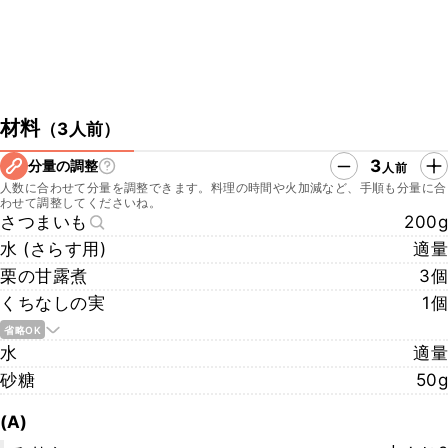
材料
（
3人前
）
3
分量の調整
人前
人数に合わせて分量を調整できます。料理の時間や火加減など、手順も分量に合
わせて調整してくださいね。
さつまいも
200g
水 (さらす用)
適量
栗の甘露煮
3個
くちなしの実
1個
省略OK
水
適量
砂糖
50g
(A)