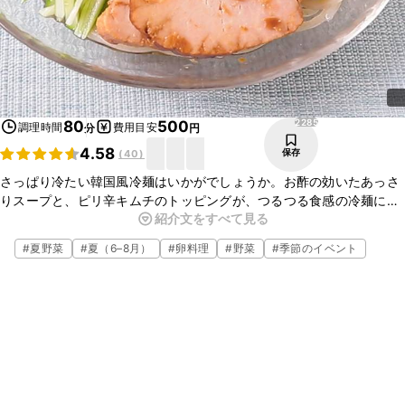
2285
80
500
調理時間
費用目安
分
円
4.58
保存
(
40
)
さっぱり冷たい韓国風冷麺はいかがでしょうか。お酢の効いたあっさ
りスープと、ピリ辛キムチのトッピングが、つるつる食感の冷麺によ
紹介文をすべて見る
く合っておいしいですよ。暑い日のお昼ごはんにもおすすめですよ。
ぜひ作ってみてくださいね。
#
夏野菜
#
夏（6–8月）
#
卵料理
#
野菜
#
季節のイベント