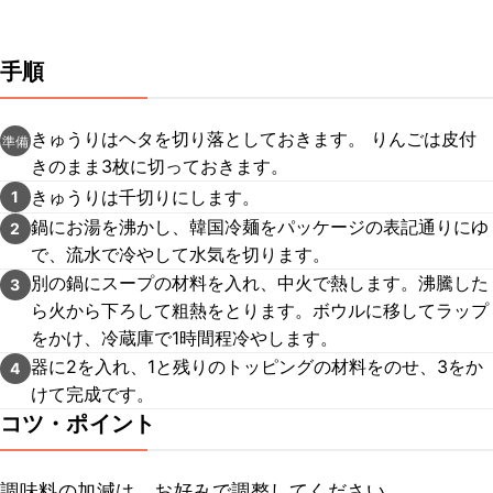
手順
きゅうりはヘタを切り落としておきます。 りんごは皮付
準備
きのまま3枚に切っておきます。
きゅうりは千切りにします。
1
鍋にお湯を沸かし、韓国冷麺をパッケージの表記通りにゆ
2
で、流水で冷やして水気を切ります。
別の鍋にスープの材料を入れ、中火で熱します。沸騰した
3
ら火から下ろして粗熱をとります。ボウルに移してラップ
をかけ、冷蔵庫で1時間程冷やします。
器に2を入れ、1と残りのトッピングの材料をのせ、3をか
4
けて完成です。
コツ・ポイント
調味料の加減は、お好みで調整してください。
