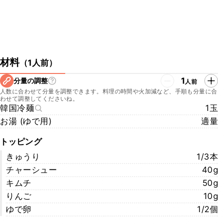
材料
（
1人前
）
1
分量の調整
人前
人数に合わせて分量を調整できます。料理の時間や火加減など、手順も分量に合
わせて調整してくださいね。
韓国冷麺
1玉
お湯 (ゆで用)
適量
トッピング
きゅうり
1/3本
チャーシュー
40g
キムチ
50g
りんご
10g
ゆで卵
1/2個