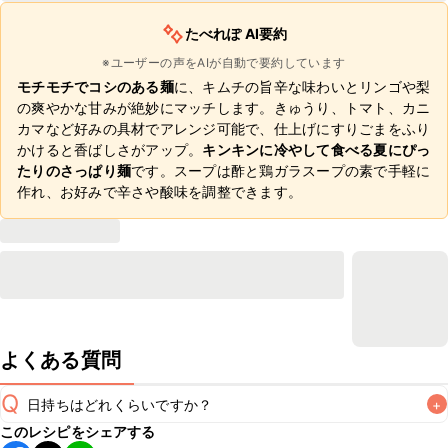
たべれぽ AI要約
※ユーザーの声をAIが自動で要約しています
モチモチでコシのある麺
に、キムチの旨辛な味わいとリンゴや梨
の爽やかな甘みが絶妙にマッチします。きゅうり、トマト、カニ
カマなど好みの具材でアレンジ可能で、仕上げにすりごまをふり
かけると香ばしさがアップ。
キンキンに冷やして食べる夏にぴっ
たりのさっぱり麺
です。スープは酢と鶏ガラスープの素で手軽に
作れ、お好みで辛さや酸味を調整できます。
よくある質問
Q
日持ちはどれくらいですか？
+
このレシピをシェアする