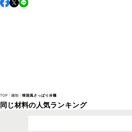
こちらのレシピは出来たてをお召し上がりいただくことをお
すすめします。

A
※日持ちは目安です。
こちら
の注意事項をご確認の上、正し
TOP
麺類
韓国風さっぱり冷麺
同じ材料の人気ランキング