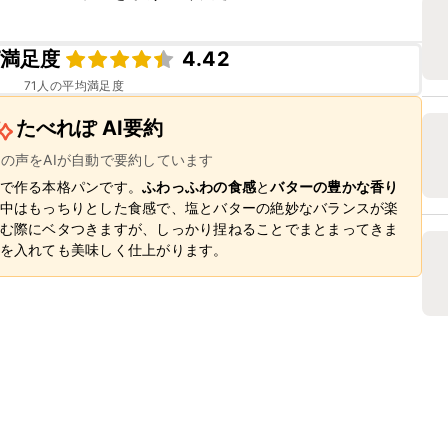
満足度
4.42
71
人の平均満足度
たべれぽ AI要約
ーの声をAIが自動で要約しています
で作る本格パンです。
ふわっふわの食感
と
バターの豊かな香り
中はもっちりとした食感で、塩とバターの絶妙なバランスが楽
む際にベタつきますが、しっかり捏ねることでまとまってきま
を入れても美味しく仕上がります。