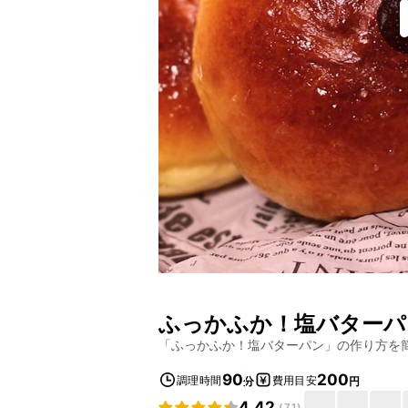
ふっかふか！塩バターパ
「
ふっかふか！塩バターパン
」の作り方を
90
200
調理時間
費用目安
分
円
4.42
(
71
)