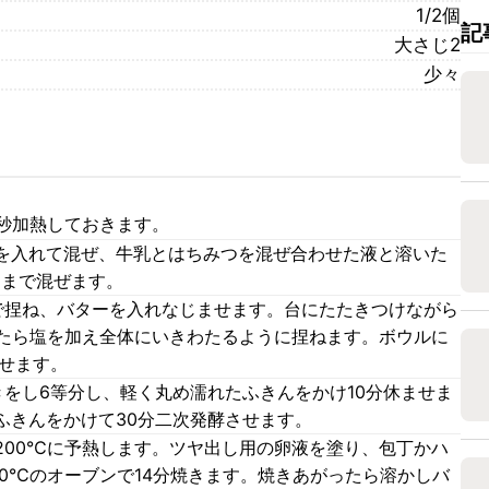
1/2個
記
大さじ2
少々
5秒加熱しておきます。
を入れて混ぜ、牛乳とはちみつを混ぜ合わせた液と溶いた
るまで混ぜます。
で捏ね、バターを入れなじませます。台にたたきつけながら
したら塩を加え全体にいきわたるように捏ねます。ボウルに
させます。
をし6等分し、軽く丸め濡れたふきんをかけ10分休ませま
ふきんをかけて30分二次発酵させます。
200℃に予熱します。ツヤ出し用の卵液を塗り、包丁かハ
0℃のオーブンで14分焼きます。焼きあがったら溶かしバ