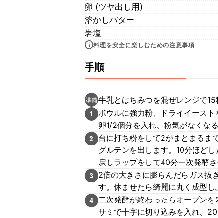
卵 (ツヤ出し用)
溶かしバター
岩塩
料理を安全に楽しむための注意事項
手順
牛乳とはちみつを混ぜレンジで1
準備
ボウルに強力粉、ドライイースト
1
卵1/2個分を入れ、粉気がなくな
台に打ち粉をして2がまとまるま
2
グルテンを出します。10分ほど
戻しラップをして40分一次発酵
2倍の大きさに膨らんだらガス抜き
3
す。休ませたら綺麗に丸く成型し
二次発酵が終わったらオーブンを
4
サミで十字に切り込みを入れ、20