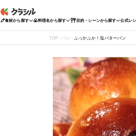
食材から探す
料理名から探す
目的・シーンから探す
公式レ
TOP
パン
ふっかふか！塩バターパン