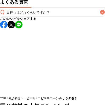
よくある質問
Q
日持ちはどれくらいですか？
+
このレシピをシェアする
保存期間は冷蔵で当日中が目安です。なるべくお早めにお召
し上がりください。

A
※日持ちは目安です。
こちら
の注意事項をご確認の上、正し
TOP
魚介料理
エビマヨ
エビマヨコーンのサラダ巻き