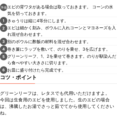
エビの背ワタがある場合は取っておきます。 コーンの水
準備
気を切っておきます。
きゅうりは縦に4等分にします。
1
エビは細かく刻み、ボウルに入れコーンとマヨネーズを入
2
れ混ぜ合わせます。
別のボウルに酢飯の材料を混ぜ合わせます。
3
巻き簾にラップを敷いて、のりを乗せ、3を広げます。
4
グリーンリーフ、1、2を乗せて巻きます。のりが馴染んだ
5
ら食べやすい大きさに切ります。
お皿に盛り付けたら完成です。
6
コツ・ポイント
グリーンリーフは、レタスでも代用いただけますよ。

今回は生食用のエビを使用しました。生のエビの場合
は、沸騰したお湯でさっと茹でてから使用してください
ね。