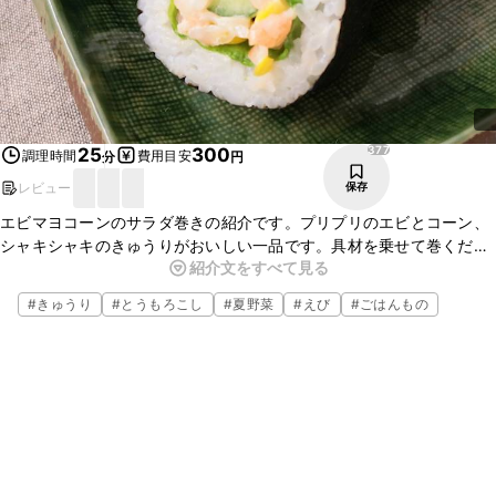
377
25
300
調理時間
費用目安
分
円
レビュー
保存
エビマヨコーンのサラダ巻きの紹介です。プリプリのエビとコーン、
シャキシャキのきゅうりがおいしい一品です。具材を乗せて巻くだけ
紹介文をすべて見る
なので、とっても簡単ですよ。カニカマなど、お好みで加えてアレン
ジしてみてくださいね。
#
きゅうり
#
とうもろこし
#
夏野菜
#
えび
#
ごはんもの