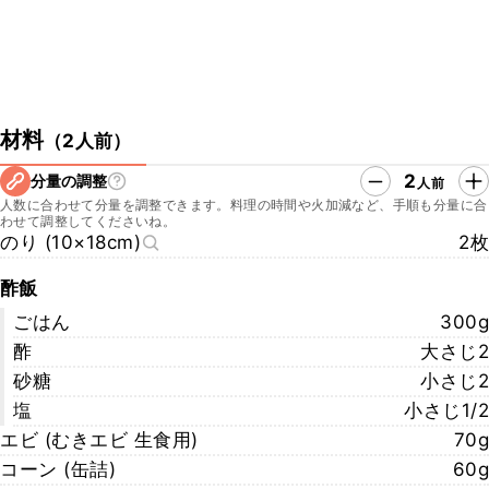
材料
（
2人前
）
2
分量の調整
人前
人数に合わせて分量を調整できます。料理の時間や火加減など、手順も分量に合
わせて調整してくださいね。
のり (10×18cm)
2枚
酢飯
ごはん
300g
酢
大さじ2
砂糖
小さじ2
塩
小さじ1/2
エビ (むきエビ 生食用)
70g
コーン (缶詰)
60g