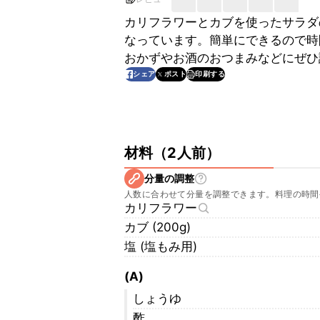
カリフラワーとカブを使ったサラダ
なっています。簡単にできるので時
おかずやお酒のおつまみなどにぜひ
印刷する
シェア
ポスト
材料
（
2人前
）
分量の調整
人数に合わせて分量を調整できます。料理の時間
カリフラワー
カブ (200g)
塩 (塩もみ用)
(A)
しょうゆ
酢