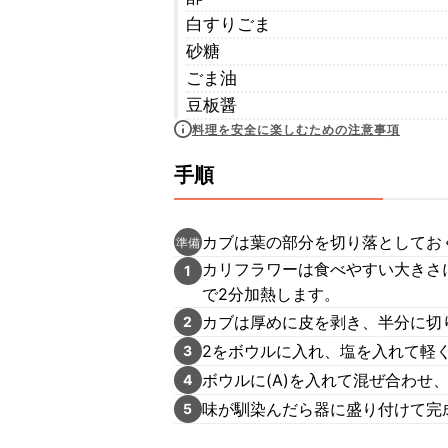
白すりごま
砂糖
ごま油
豆板醤
料理を安全に楽しむための注意事項
手順
カブは葉の部分を切り落としてお
準備
カリフラワーは食べやすい大きさ
1
で2分加熱します。
カブは厚めに皮を剥き、半分に切
2
2をボウルに入れ、塩を入れて軽
3
ボウルに(A)を入れて混ぜ合わせ
4
味が馴染んだら器に盛り付けて完
5