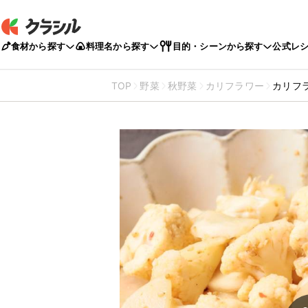
食材から探す
料理名から探す
目的・シーンから探す
公式レ
TOP
野菜
秋野菜
カリフラワー
カリフ