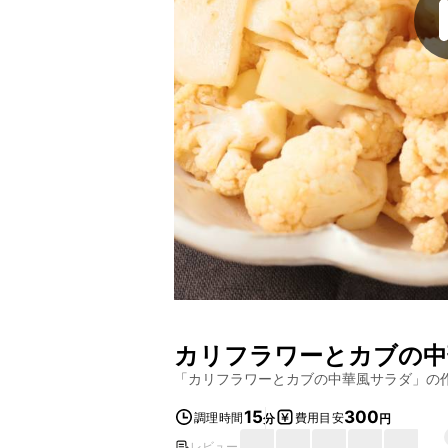
カリフラワーとカブの中
「
カリフラワーとカブの中華風サラダ
」の
15
300
調理時間
費用目安
分
円
レビュー