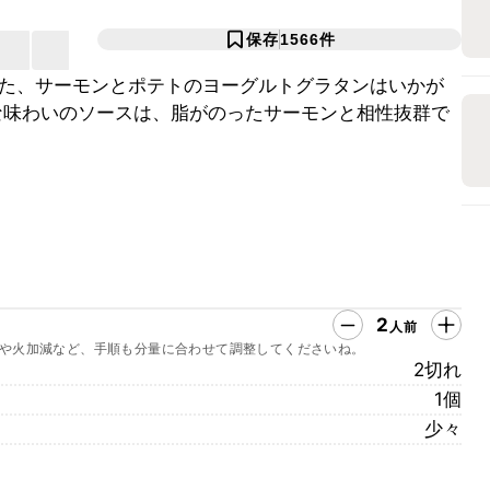
保存
1566
件
た、サーモンとポテトのヨーグルトグラタンはいかが
な味わいのソースは、脂がのったサーモンと相性抜群で
2
人前
や火加減など、手順も分量に合わせて調整してくださいね。
2切れ
1個
少々