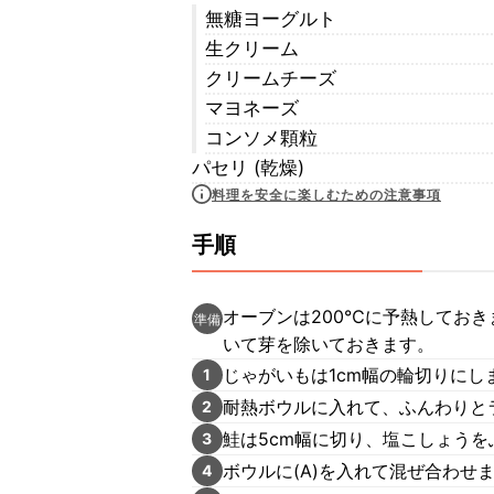
無糖ヨーグルト
生クリーム
クリームチーズ
マヨネーズ
コンソメ顆粒
パセリ (乾燥)
料理を安全に楽しむための注意事項
手順
オーブンは200℃に予熱しておき
準備
いて芽を除いておきます。
じゃがいもは1cm幅の輪切りにし
1
耐熱ボウルに入れて、ふんわりと
2
鮭は5cm幅に切り、塩こしょうを
3
ボウルに(A)を入れて混ぜ合わせ
4