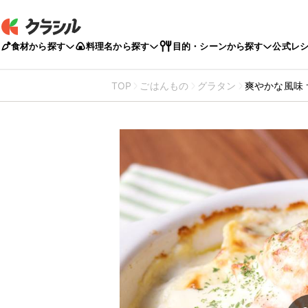
食材から探す
料理名から探す
目的・シーンから探す
公式レ
TOP
ごはんもの
グラタン
爽やかな風味