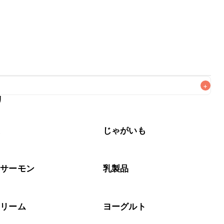
+
リ
なるべくお早めにお召し上がりください。

菜
じゃがいも
・サーモン
乳製品
クリーム
ヨーグルト