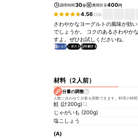
30
400
調理時間
費用目安
分
円
4.56
(
13
)
さわやかなヨーグルトの風味が効い
でしょうか。 コクのあるさわやか
すよ。ぜひお試しくださいね。
印刷する
シェア
ポスト
材料
（
2人前
）
分量の調整
人数に合わせて分量を調整できます。料理の時間
鮭 (計200g)
じゃがいも (200g)
塩こしょう
(A)