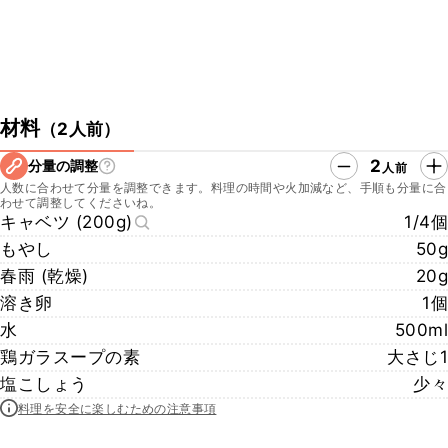
材料
（
2人前
）
2
分量の調整
人前
人数に合わせて分量を調整できます。料理の時間や火加減など、手順も分量に合
わせて調整してくださいね。
キャベツ (200g)
1/4個
もやし
50g
春雨 (乾燥)
20g
溶き卵
1個
水
500ml
鶏ガラスープの素
大さじ1
塩こしょう
少々
料理を安全に楽しむための注意事項