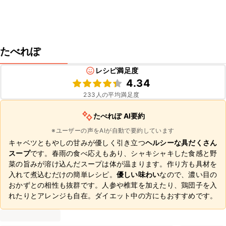
たべれぽ
レシピ満足度
4.34
233
人の平均満足度
たべれぽ AI要約
※ユーザーの声をAIが自動で要約しています
キャベツともやしの甘みが優しく引き立つ
ヘルシーな具だくさん
スープ
です。春雨の食べ応えもあり、シャキシャキした食感と野
菜の旨みが溶け込んだスープは体が温まります。作り方も具材を
入れて煮込むだけの簡単レシピ。
優しい味わい
なので、濃い目の
おかずとの相性も抜群です。人参や椎茸を加えたり、鶏団子を入
れたりとアレンジも自在。ダイエット中の方にもおすすめです。