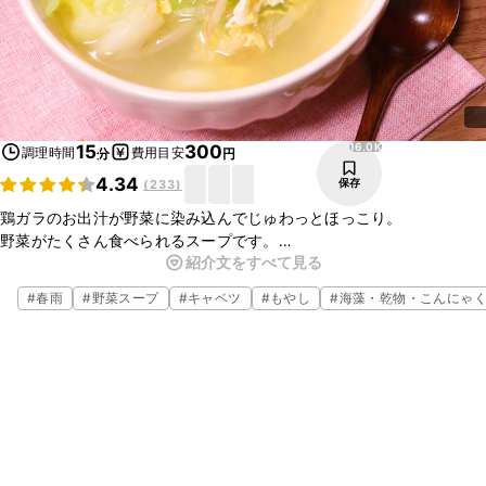
16.0K
15
300
調理時間
費用目安
分
円
4.34
保存
(
233
)
鶏ガラのお出汁が野菜に染み込んでじゅわっとほっこり。
野菜がたくさん食べられるスープです。
紹介文をすべて見る
春雨も入っているので満足度も高め！
具がたっぷりなので、食べるスープとして、おかず代わりにもぴった
#
春雨
#
野菜スープ
#
キャベツ
#
もやし
#
海藻・乾物・こんにゃ
りの一品です。