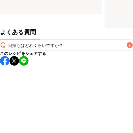
よくある質問
Q
日持ちはどれくらいですか？
+
このレシピをシェアする
こちらのレシピは出来たてをお召し上がりいただくことをお
すすめします。

A
※日持ちは目安です。
こちら
の注意事項をご確認の上、正し