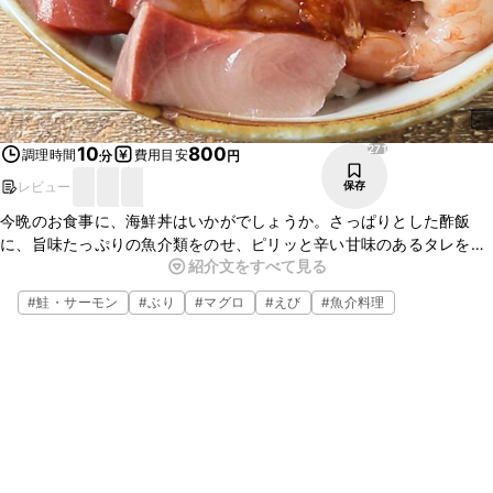
271
10
800
調理時間
費用目安
分
円
レビュー
保存
今晩のお食事に、海鮮丼はいかがでしょうか。さっぱりとした酢飯
に、旨味たっぷりの魚介類をのせ、ピリッと辛い甘味のあるタレをか
紹介文をすべて見る
けると、とてもよく合い、おいしいですよ。手軽に作れるので、ぜひ
お試しくださいね。
#
鮭・サーモン
#
ぶり
#
マグロ
#
えび
#
魚介料理