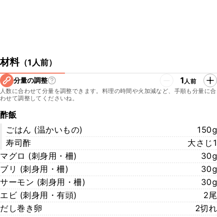
材料
（
1人前
）
1
分量の調整
人前
人数に合わせて分量を調整できます。料理の時間や火加減など、手順も分量に合
わせて調整してくださいね。
酢飯
ごはん (温かいもの)
150g
寿司酢
大さじ1
マグロ (刺身用・柵)
30g
ブリ (刺身用・柵)
30g
サーモン (刺身用・柵)
30g
エビ (刺身用・有頭)
2尾
だし巻き卵
2切れ