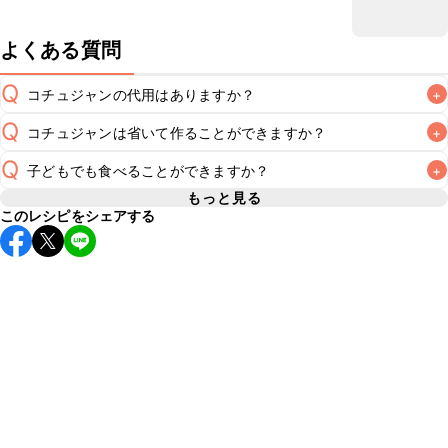
よくある質問
Q
コチュジャンの代用はありますか？
+
Q
コチュジャンは省いて作ることができますか？
+
A
コチュジャンの代用は
こちら
Q
子どもでも食べることができますか？
+
使用量が少ない場合は省いてもお作りいただけますが、メイ
ンの味付けとして使用している場合は省くと味がぼやける可
もっと見る
A
このレシピをシェアする
コチュジャンは甘辛い風味が特徴の食材なため、お子様や辛
能性があるため、 
こちら
 の食材で味を調えて仕上げること
い味付けが苦手な方は風味や刺激を強く感じる可能性がござ
います。使用する食材や味付けにつきましては普段のお子様
A
の食事内容にあわせて変更し、ご家庭でお召し上がりいただ
けるかをご判断いただいた上で、安全にクラシルレシピをご