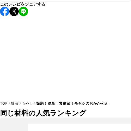
このレシピをシェアする
保存期間は冷蔵で2~3日が目安です。なるべくお早めにお召
し上がりください。

A
※日持ちは目安です。
こちら
の注意事項をご確認の上、正し
TOP
野菜
もやし
節約！簡単！常備菜！モヤシのおかか和え
同じ材料の人気ランキング