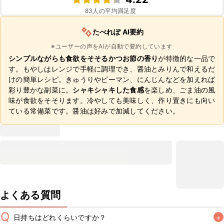
83
人の平均満足度
たべれぽ AI要約
※ユーザーの声をAIが自動で要約しています
シンプルながらも食欲をそそるかつお節の香り
が特徴的な一品で
す。もやしはレンジで手軽に調理でき、醤油とみりんで和えるだ
けの簡単レシピ。きゅうりやピーマン、にんじんなどを加えれば
彩り豊かな副菜に。
シャキシャキした食感
を楽しめ、ごま油の風
味が食欲をそそります。冷やしても美味しく、作り置きにも向い
ている常備菜です。醤油は好みで加減してください。
よくある質問
Q
日持ちはどれくらいですか？
+