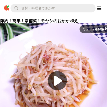
節約！簡単！常備菜！モヤシのおかか和え
ミュートを解除