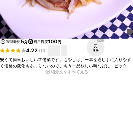
8568
5
100
調理時間
費用目安
分
円
4.22
保存
(
83
)
安くて簡単おいしい常備菜です。もやしは、一年を通し手に入りやす
く価格の変化もあまりないので、もう一品欲しい時などに、ピッタリ
紹介文をすべて見る
な料理です。豆苗やニンジン、ネギなどを一緒に和えても美味しく召
し上がれますよ。ぜひお試しくださいね。