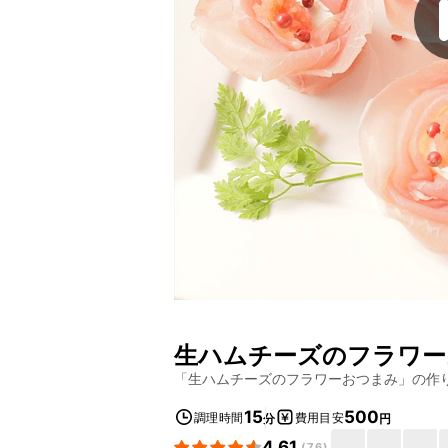
生ハムチーズのフラワー
「
生ハムチーズのフラワーおつまみ
」の作
15
500
調理時間
費用目安
分
円
4.61
(
76
)