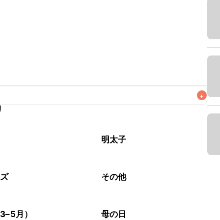
+
リ
なるべくお早めにお召し上がりください。

介
明太子
ーズ
その他
3–5月）
母の日