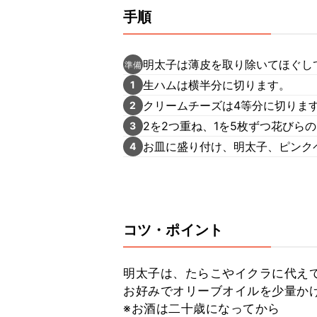
手順
明太子は薄皮を取り除いてほぐし
準備
生ハムは横半分に切ります。
1
クリームチーズは4等分に切りま
2
2を2つ重ね、1を5枚ずつ花びら
3
お皿に盛り付け、明太子、ピンク
4
コツ・ポイント
明太子は、たらこやイクラに代えて
お好みでオリーブオイルを少量かけ
※お酒は二十歳になってから