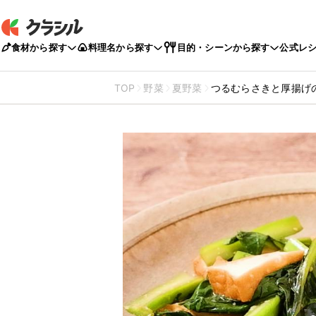
食材から探す
料理名から探す
目的・シーンから探す
公式レ
TOP
野菜
夏野菜
つるむらさきと厚揚げ