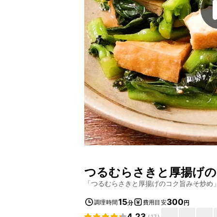
つるむらさきと厚揚げの
「
つるむらさきと厚揚げのコク旨みそ炒め
15
300
調理時間
費用目安
分
円
4.23
(
17
)