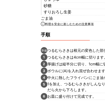
砂糖
すりおろし生姜
ごま油
料理を安全に楽しむための注意事項
手順
つるむらさきは根元の変色した部
準備
つるむらさきは4cm幅に切りま
1
厚揚げは縦半分に切り、1cm幅に
2
ボウルに(A)を入れ混ぜ合わせま
3
中火に熱したフライパンにごま油
4
1を加え、つるむらさきがしんな
5
だら火から下ろします。
お皿に盛り付けて完成です。
6