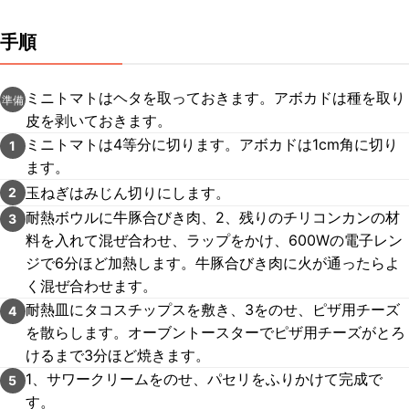
手順
ミニトマトはヘタを取っておきます。アボカドは種を取り
準備
皮を剥いておきます。
ミニトマトは4等分に切ります。アボカドは1cm角に切り
1
ます。
玉ねぎはみじん切りにします。
2
耐熱ボウルに牛豚合びき肉、2、残りのチリコンカンの材
3
料を入れて混ぜ合わせ、ラップをかけ、600Wの電子レン
ジで6分ほど加熱します。牛豚合びき肉に火が通ったらよ
く混ぜ合わせます。
耐熱皿にタコスチップスを敷き、3をのせ、ピザ用チーズ
4
を散らします。オーブントースターでピザ用チーズがとろ
けるまで3分ほど焼きます。
1、サワークリームをのせ、パセリをふりかけて完成で
5
す。