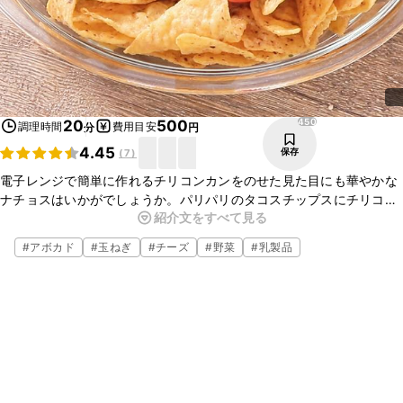
450
20
500
調理時間
費用目安
分
円
4.45
保存
(
7
)
電子レンジで簡単に作れるチリコンカンをのせた見た目にも華やかな
ナチョスはいかがでしょうか。パリパリのタコスチップスにチリコン
紹介文をすべて見る
カンと、チーズの相性が抜群です。アボカドとミニトマトを合わせる
ことでボリュームも出ますし、色々な味を楽しめます。お酒のおつま
#
アボカド
#
玉ねぎ
#
チーズ
#
野菜
#
乳製品
みやパーティーにおすすめです。