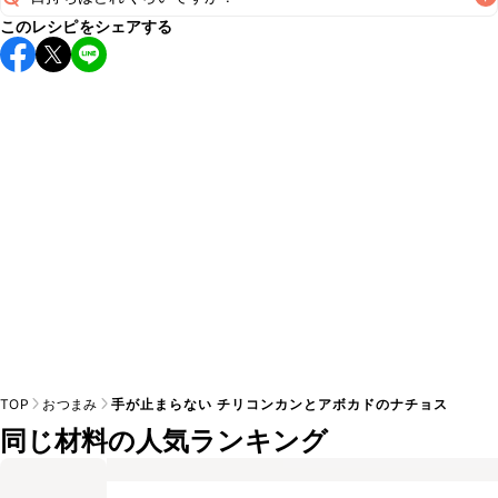
このレシピをシェアする
保存期間は冷蔵で当日中が目安です。なるべくお早めにお召
し上がりください。

A
※日持ちは目安です。
こちら
の注意事項をご確認の上、正し
TOP
おつまみ
手が止まらない チリコンカンとアボカドのナチョス
同じ材料の人気ランキング