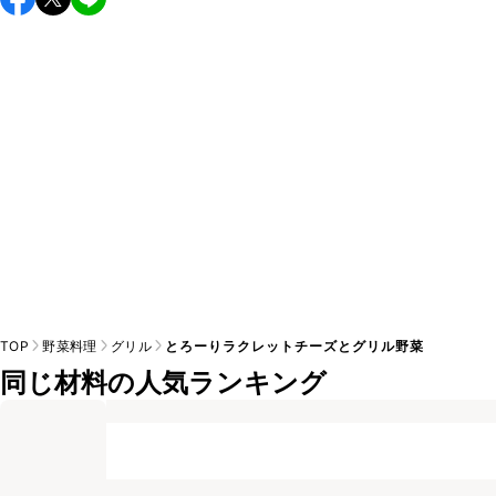
し上がりください。

A
※日持ちは目安です。
こちら
の注意事項をご確認の上、正し
TOP
野菜料理
グリル
とろーりラクレットチーズとグリル野菜
同じ材料の人気ランキング