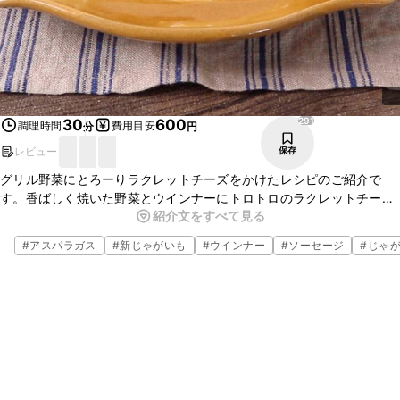
291
30
600
調理時間
費用目安
分
円
レビュー
保存
グリル野菜にとろーりラクレットチーズをかけたレシピのご紹介で
す。香ばしく焼いた野菜とウインナーにトロトロのラクレットチーズ
紹介文をすべて見る
が絡み、とても美味しいです。お好きな野菜でアレンジしてみてくだ
さい。ワインのお供に最適です。
#
アスパラガス
#
新じゃがいも
#
ウインナー
#
ソーセージ
#
じゃ