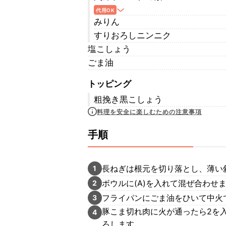
代用OK
みりん
すりおろしニンニク
塩こしょう
ごま油
トッピング
粗挽き黒こしょう
料理を安全に楽しむための注意事項
手順
長ねぎは根元を切り落とし、薄い
1
ボウルに(A)を入れて混ぜ合わせ
2
フライパンにごま油をひいて中火
3
豚こま切れ肉に火が通ったら2を
4
ろします。