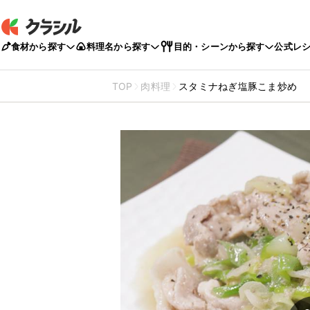
食材から探す
料理名から探す
目的・シーンから探す
公式レ
TOP
肉料理
スタミナねぎ塩豚こま炒め