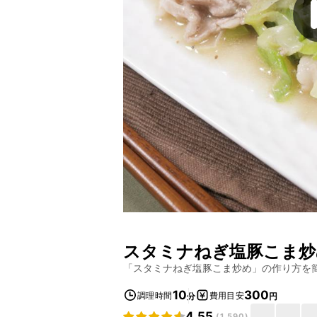
スタミナねぎ塩豚こま炒
「
スタミナねぎ塩豚こま炒め
」の作り方を
10
300
調理時間
費用目安
分
円
4.55
(
1,590
)