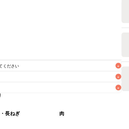
てください
+
+
+
リ
なるべくお早めにお召し上がりください。

ぎ・長ねぎ
肉