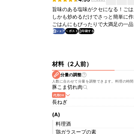
旨味のある塩味がクセになる！ごは
しかも炒めるだけでさっと簡単に作
ごはんにもぴったりで大満足の一品
印刷する
シェア
ポスト
材料
（
2人前
）
分量の調整
人数に合わせて分量を調整できます。料理の時間
豚こま切れ肉
代用OK
長ねぎ
(A)
料理酒
鶏ガラスープの素