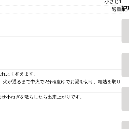
小さじ1
記
適量
入れよく和えます。
、火が通るまで中火で2分程度ゆでお湯を切り、粗熱を取り
をのせ小ねぎを散らしたら出来上がりです。