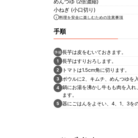
めんつゆ (2倍濃縮)
小ねぎ (小口切り)
料理を安全に楽しむための注意事項
手順
長芋は皮をむいておきます。
準備
長芋はすりおろします。
1
トマトは1.5cm角に切ります。
2
ボウルに2、キムチ、めんつゆを
3
鍋にお湯を沸かし牛もも肉を入れ
4
ます。
器にごはんをよそい、4、1、3
5