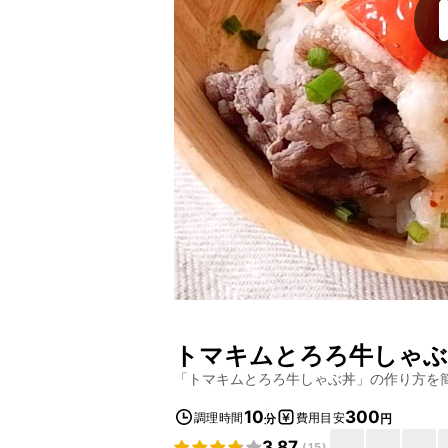
トマキムとろろ牛しゃぶ
「
トマキムとろろ牛しゃぶ丼
」の作り方を
10
300
調理時間
費用目安
分
円
3.87
(
15
)