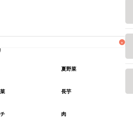
+
リ
がりいただくことをおすすめします。

菜
夏野菜
野菜
長芋
ムチ
肉