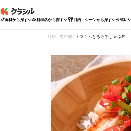
食材から探す
料理名から探す
目的・シーンから探す
公式レ
TOP
肉料理
トマキムとろろ牛しゃぶ丼