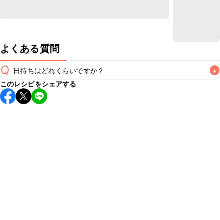
よくある質問
Q
日持ちはどれくらいですか？
+
このレシピをシェアする
保存期間は冷蔵で翌日中が目安です。なるべくお早めにお召
し上がりください。

A
※日持ちは目安です。
こちら
の注意事項をご確認の上、正し