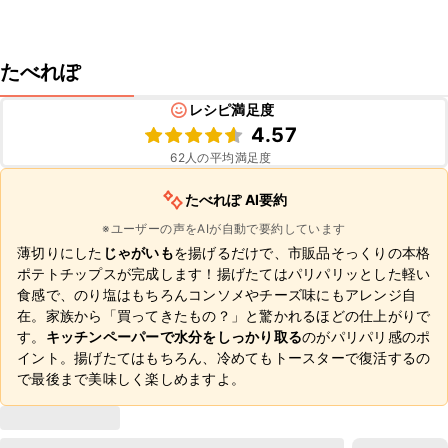
たべれぽ
レシピ満足度
4.57
62
人の平均満足度
たべれぽ AI要約
※ユーザーの声をAIが自動で要約しています
薄切りにした
じゃがいも
を揚げるだけで、市販品そっくりの本格
ポテトチップスが完成します！揚げたてはパリパリッとした軽い
食感で、のり塩はもちろんコンソメやチーズ味にもアレンジ自
在。家族から「買ってきたもの？」と驚かれるほどの仕上がりで
す。
キッチンペーパーで水分をしっかり取る
のがパリパリ感のポ
イント。揚げたてはもちろん、冷めてもトースターで復活するの
で最後まで美味しく楽しめますよ。