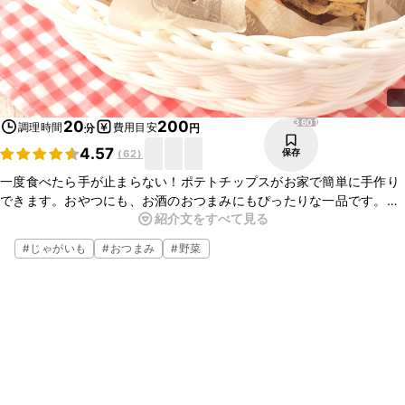
3601
20
200
調理時間
費用目安
分
円
4.57
保存
(
62
)
一度食べたら手が止まらない！ポテトチップスがお家で簡単に手作り
できます。おやつにも、お酒のおつまみにもぴったりな一品です。味
紹介文をすべて見る
付けは程よく塩気が効いたのり塩です。お好みでアレンジも可能です
よ。ぜひお試しくださいね。
#
じゃがいも
#
おつまみ
#
野菜