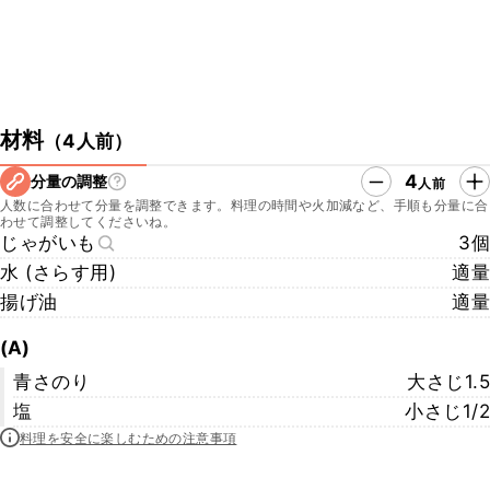
材料
（
4人前
）
4
分量の調整
人前
人数に合わせて分量を調整できます。料理の時間や火加減など、手順も分量に合
わせて調整してくださいね。
じゃがいも
3個
水 (さらす用)
適量
揚げ油
適量
(A)
青さのり
大さじ1.5
塩
小さじ1/2
料理を安全に楽しむための注意事項