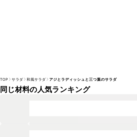
※日持ちは目安です。
こちら
の注意事項をご確認の上、正し
TOP
サラダ
和風サラダ
アジとラディッシュと三つ葉のサラダ
同じ材料の人気ランキング