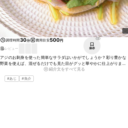
114
30
500
調理時間
費用目安
分
円
レビュー
保存
アジのお刺身を使った簡単なサラダはいかがでしょうか？彩り豊かな
野菜を使えば、混ぜるだけでも見た目がグッと華やかに仕上がります
紹介文をすべて見る
よ。ごま油ベースのドレッシングがアジの旨味を引き立てます。
ちょっとしたおもてなしやお酒のお供にぜひお試しください。
#
あじ
#
魚介