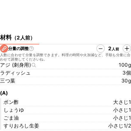
材料
（
2人前
）
2
分量の調整
人前
人数に合わせて分量を調整できます。料理の時間や火加減など、手順も分量に合
わせて調整してくださいね。
アジ (刺身用)
100g
ラディッシュ
3個
三つ葉
30g
(A)
ポン酢
大さじ1
しょうゆ
小さじ1
ごま油
小さじ1
すりおろし生姜
小さじ1/2