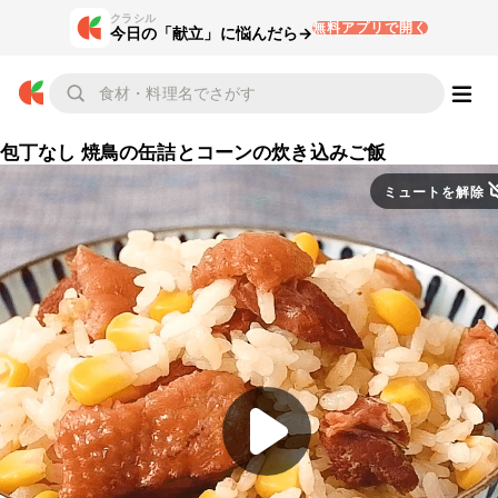
クラシル
無料アプリで開く
今日の「献立」に悩んだら→
包丁なし 焼鳥の缶詰とコーンの炊き込みご飯
ミュートを解除