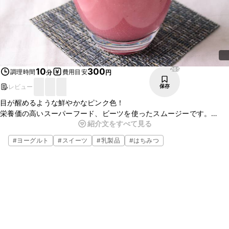
265
10
300
調理時間
費用目安
分
円
レビュー
保存
目が醒めるような鮮やかなピンク色！
栄養価の高いスーパーフード、ビーツを使ったスムージーです。
紹介文をすべて見る
ヨーグルトをベースにした甘酸っぱいドリンクは、さっぱりと飲みや
すいので毎日飲み続けられますよ。
#
ヨーグルト
#
スイーツ
#
乳製品
#
はちみつ
はちみつを入れることで、コクのある甘さになります。