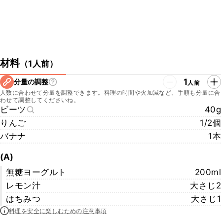
材料
（
1人前
）
1
分量の調整
人前
人数に合わせて分量を調整できます。料理の時間や火加減など、手順も分量に合
わせて調整してくださいね。
ビーツ
40g
りんご
1/2個
バナナ
1本
(A)
無糖ヨーグルト
200ml
レモン汁
大さじ2
はちみつ
大さじ1
料理を安全に楽しむための注意事項