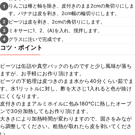
りんごは種と軸を除き、皮付きのまま2cmの角切りにしま
1
す。バナナは皮を剥き、2cm幅の輪切りにします。
ビーツは皮を剥き、2cmの角切りにします。
2
ミキサーに1、2、(A)を入れ、撹拌します。
3
グラスに注いで完成です。
4
コツ・ポイント
ビーツは缶詰や真空パックのものですと少し風味が落ち
ますが、お手軽にお作り頂けます。

ビーツの下処理は皮つきのまま水から40分くらい茹でま
す。水1リットルに対し、酢を大さじ1入れると色が抜け
にくくなります。

皮付きのままアルミホイルに包み180℃に熱したオーブ
ンで30分加熱してもお作り頂けます。

大きさにより加熱時間が変わりますので、固さをみなが
ら調整してください。粗熱が取れたら皮を剥いてくださ
い。
