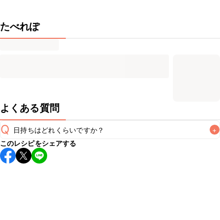
たべれぽ
よくある質問
Q
日持ちはどれくらいですか？
+
このレシピをシェアする
こちらのレシピは出来たてをお召し上がりいただくことをお
すすめします。

A
※日持ちは目安です。
こちら
の注意事項をご確認の上、正し