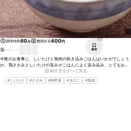
394
60
400
調理時間
費用目安
分
円
レビュー
保存
今晩のお食事に、しいたけと鶏肉の炊き込みごはんはいかがでしょう
か。鶏ささみとしいたけの旨みがごはんによく染み込み、とてもおい
紹介文をすべて見る
しいですよ。ごま油の香りがアクセントになり、食欲をそそる一品で
す。ぜひお試しくださいね。
#
しいたけ
#
ささみ
#
秋野菜
#
きのこ
#
鶏肉