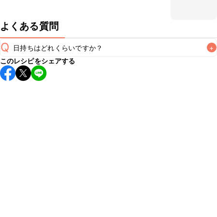
よくある質問
Q
日持ちはどれくらいですか？
+
このレシピをシェアする
保存期間は冷蔵で当日中が目安です。なるべくお早めにお召
し上がりください。

A
※日持ちは目安です。
こちら
の注意事項をご確認の上、正し