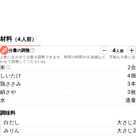
材料
（
4人前
）
4
分量の調整
人前
人数に合わせて分量を調整できます。料理の時間や火加減など、手順も分量に合
わせて調整してくださいね。
米
2合
しいたけ
4個
鶏ささみ
3本
絹さや
3枚
水
適量
調味料
白だし
大さじ2
みりん
大さじ2