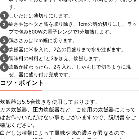
す。
しいたけは薄切りにします。
1
絹さやはヘタと筋を取り除き、1cmの斜め切りにし、ラッ
2
プで包み600Wの電子レンジで1分加熱します。
鶏ささみは1cm幅に切ります。
3
炊飯器に米を入れ、2合の目盛りまで水を注ぎます。
4
調味料の材料と1と3を加え、炊飯します。
5
炊飯が終わったら、2を入れ、しゃもじで切るように混
6
ぜ、器に盛り付け完成です。
コツ・ポイント
炊飯器は5.5合炊きを使用しております。

ガス炊飯器、圧力炊飯器など、ご使用の炊飯器によって
はお作りいただけない事もございますので、説明書をご
確認ください。

白だしは種類によって風味や味の濃さが異なるので、