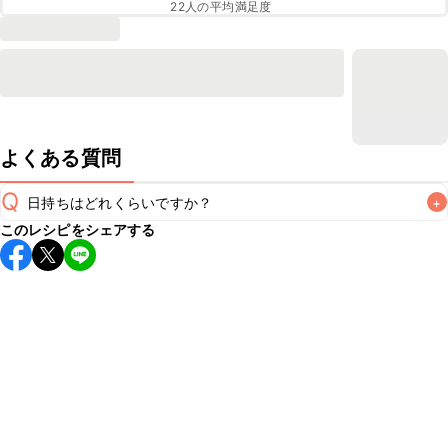
22
人の平均満足度
よくある質問
Q
日持ちはどれくらいですか？
+
このレシピをシェアする
保存期間は冷蔵で当日中が目安です。なるべくお早めにお召
し上がりください。

A
※日持ちは目安です。
こちら
の注意事項をご確認の上、正し