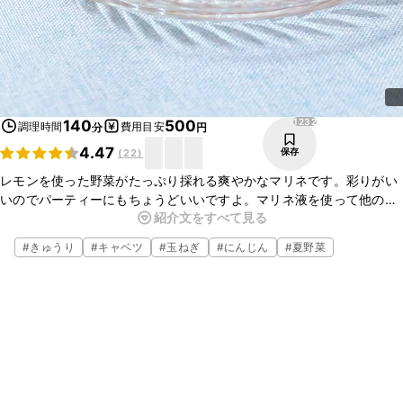
1232
140
500
調理時間
費用目安
分
円
4.47
保存
(
22
)
レモンを使った野菜がたっぷり採れる爽やかなマリネです。彩りがい
いのでパーティーにもちょうどいいですよ。マリネ液を使って他の野
紹介文をすべて見る
菜も漬け込んでみてバリエーションを増やしてみて下さいね。美味し
く出来ますよ。
#
きゅうり
#
キャベツ
#
玉ねぎ
#
にんじん
#
夏野菜