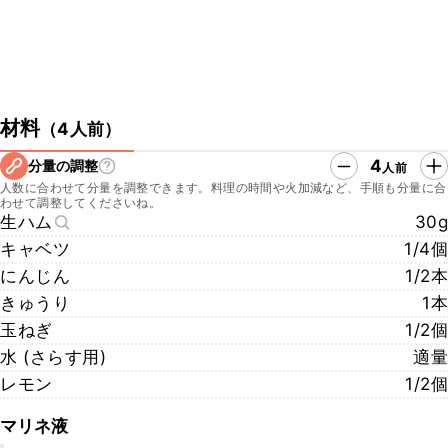
材料
（
4人前
）
4
分量の調整
人前
人数に合わせて分量を調整できます。料理の時間や火加減など、手順も分量に合
わせて調整してくださいね。
生ハム
30g
キャベツ
1/4個
にんじん
1/2本
きゅうり
1本
玉ねぎ
1/2個
水 (さらす用)
適量
レモン
1/2個
マリネ液