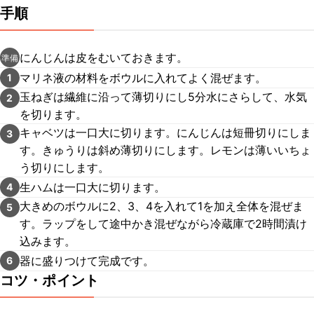
手順
にんじんは皮をむいておきます。
準備
マリネ液の材料をボウルに入れてよく混ぜます。
1
玉ねぎは繊維に沿って薄切りにし5分水にさらして、水気
2
を切ります。
キャベツは一口大に切ります。にんじんは短冊切りにしま
3
す。きゅうりは斜め薄切りにします。レモンは薄いいちょ
う切りにします。
生ハムは一口大に切ります。
4
大きめのボウルに2、3、4を入れて1を加え全体を混ぜま
5
す。ラップをして途中かき混ぜながら冷蔵庫で2時間漬け
込みます。
器に盛りつけて完成です。
6
コツ・ポイント