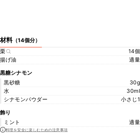
材料
（
14個分
）
栗
14個
揚げ油
適量
黒糖シナモン
黒砂糖
30g
水
30ml
シナモンパウダー
小さじ1
飾り
ミント
適量
料理を安全に楽しむための注意事項