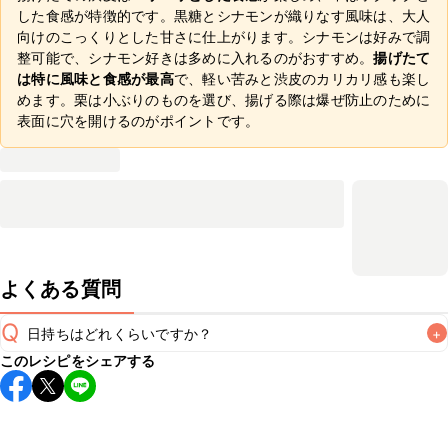
した食感が特徴的です。黒糖とシナモンが織りなす風味は、大人
向けのこっくりとした甘さに仕上がります。シナモンは好みで調
整可能で、シナモン好きは多めに入れるのがおすすめ。
揚げたて
は特に風味と食感が最高
で、軽い苦みと渋皮のカリカリ感も楽し
めます。栗は小ぶりのものを選び、揚げる際は爆ぜ防止のために
表面に穴を開けるのがポイントです。
よくある質問
Q
日持ちはどれくらいですか？
+
このレシピをシェアする
保存期間は冷蔵で翌日中が目安です。なるべくお早めにお召
し上がりください。

A
※日持ちは目安です。
こちら
の注意事項をご確認の上、正し