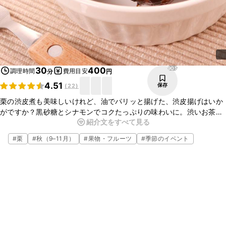
905
30
400
調理時間
費用目安
分
円
4.51
保存
(
22
)
栗の渋皮煮も美味しいけれど、油でパリッと揚げた、渋皮揚げはいか
がですか？黒砂糖とシナモンでコクたっぷりの味わいに。渋いお茶と
紹介文をすべて見る
一緒に食べれば、至福のひとときを過ごせそう！他のスイーツのトッ
ピングにも使えますよ。ぜひ作ってみて下さいね。
#
栗
#
秋（9–11月）
#
果物・フルーツ
#
季節のイベント