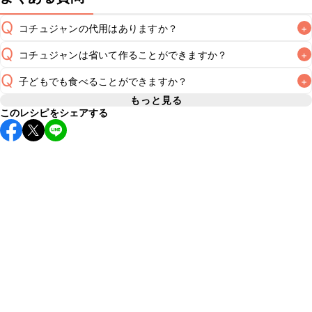
Q
コチュジャンの代用はありますか？
+
Q
コチュジャンは省いて作ることができますか？
+
A
コチュジャンの代用は
こちら
Q
子どもでも食べることができますか？
+
使用量が少ない場合は省いてもお作りいただけますが、メイ
ンの味付けとして使用している場合は省くと味がぼやける可
もっと見る
A
このレシピをシェアする
コチュジャンは甘辛い風味が特徴の食材なため、お子様や辛
能性があるため、 
こちら
 の食材で味を調えて仕上げること
い味付けが苦手な方は風味や刺激を強く感じる可能性がござ
います。使用する食材や味付けにつきましては普段のお子様
A
の食事内容にあわせて変更し、ご家庭でお召し上がりいただ
けるかをご判断いただいた上で、安全にクラシルレシピをご