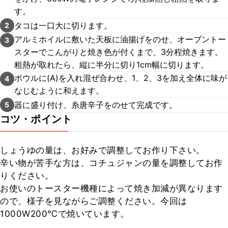
す。
タコは一口大に切ります。
2
アルミホイルに敷いた天板に油揚げをのせ、オーブントー
3
スターでこんがりと焼き色が付くまで、3分程焼きます。
粗熱が取れたら、縦に半分に切り1cm幅に切ります。
ボウルに(A)を入れ混ぜ合わせ、1、2、3を加え全体に味が
4
なじむように和えます。
器に盛り付け、糸唐辛子をのせて完成です。
5
コツ・ポイント
しょうゆの量は、お好みで調整してお作り下さい。

辛い物が苦手な方は、コチュジャンの量を調整してお作
りください。

お使いのトースター機種によって焼き加減が異なります
ので、様子を見ながらご調整ください。今回は
1000W200℃で焼いています。