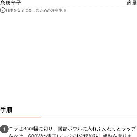
糸唐辛子
適量
料理を安全に楽しむための注意事項
手順
ニラは3cm幅に切り、耐熱ボウルに入れふんわりとラップ
1
をかけ、600Wの電子レンジで1分程加熱し粗熱を取りま