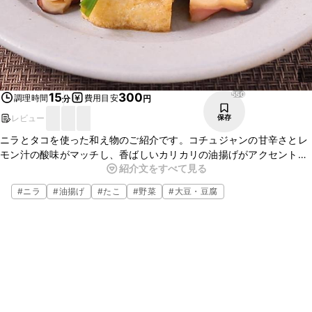
550
15
300
調理時間
費用目安
分
円
レビュー
保存
ニラとタコを使った和え物のご紹介です。コチュジャンの甘辛さとレ
モン汁の酸味がマッチし、香ばしいカリカリの油揚げがアクセントと
紹介文をすべて見る
なったおかずにはもちろんお酒のおつまみにもぴったりな一品です。
簡単にできるので食卓にあと一品欲しい時などにもおすすめですよ。
#
ニラ
#
油揚げ
#
たこ
#
野菜
#
大豆・豆腐
ぜひ、作ってみてくださいね。