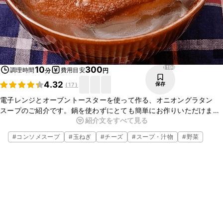
1196
10
300
調理時間
費用目安
分
円
4.32
保存
(
17
)
電子レンジとオーブントースターを使って作る、オニオングラタン
スープのご紹介です。鍋を使わずにとても簡単にお作りいただけます
紹介文をすべて見る
よ。ぜひ作ってみてくださいね。
#
コンソメスープ
#
玉ねぎ
#
チーズ
#
スープ・汁物
#
野菜