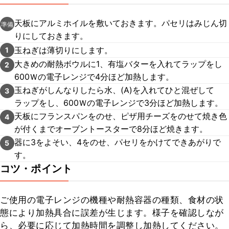
天板にアルミホイルを敷いておきます。パセリはみじん切
準備
りにしておきます。
玉ねぎは薄切りにします。
1
大きめの耐熱ボウルに1、有塩バターを入れてラップをし
2
600Ｗの電子レンジで4分ほど加熱します。
玉ねぎがしんなりしたら水、(A)を入れてひと混ぜして
3
ラップをし、600Ｗの電子レンジで3分ほど加熱します。
天板にフランスパンをのせ、ピザ用チーズをのせて焼き色
4
が付くまでオーブントースターで8分ほど焼きます。
器に3をよそい、4をのせ、パセリをかけてできあがりで
5
す。
コツ・ポイント
ご使用の電子レンジの機種や耐熱容器の種類、食材の状
態により加熱具合に誤差が生じます。様子を確認しなが
ら、必要に応じて加熱時間を調整し加熱してください。
