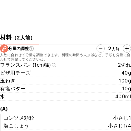
材料
（
2人前
）
2
分量の調整
人前
人数に合わせて分量を調整できます。料理の時間や火加減など、手順も分量に合
わせて調整してくださいね。
フランスパン (1cm幅)
2切れ
ピザ用チーズ
40g
玉ねぎ
100g
有塩バター
10g
水
400ml
(A)
コンソメ顆粒
小さじ1
塩こしょう
小さじ1/4