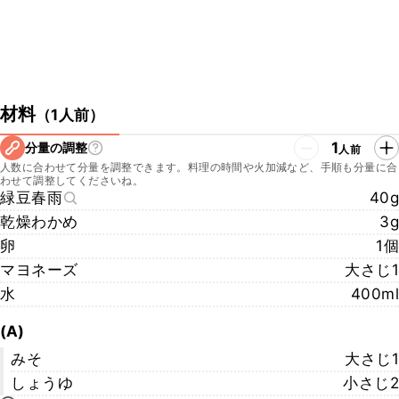
材料
（
1人前
）
1
分量の調整
人前
人数に合わせて分量を調整できます。料理の時間や火加減など、手順も分量に合
わせて調整してくださいね。
緑豆春雨
40g
乾燥わかめ
3g
卵
1個
マヨネーズ
大さじ1
水
400ml
(A)
みそ
大さじ1
しょうゆ
小さじ2