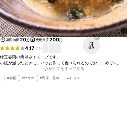
374
20
200
調理時間
費用目安
分
円
4.17
保存
(
11
)
緑豆春雨の簡単みそスープです。
小腹が減ったときに、パッと作って食べられるのでおすすめです。
紹介文をすべて見る
温かいスープなので、寒い日にいかがですか？
食欲がない時でも、さっぱりしているので食べやすいです。
#
春雨
#
わかめ
#
海藻・乾物・こんにゃく
ぜひお試しくださいね。