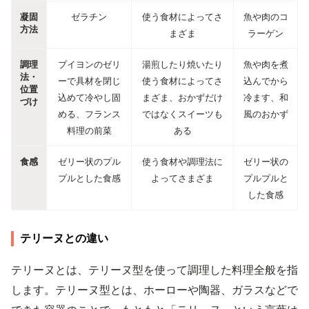
凝固
ゼラチン
使う食材によってさ
魚や肉のコ
方法
まざま
ラーゲン
調理
ブイヨンのゼリ
湯煎したり焼いたり
魚や肉を煮
法・
ーで具材を閉じ
使う食材によってさ
込んでから
位置
込めて冷やし固
まざま、おかずだけ
冷ます、和
づけ
める、フランス
ではなくスイーツも
風のおかず
料理の前菜
ある
食感
ゼリー状のプル
使う食材や調理法に
ゼリー状の
プルとした食感
よってさまざま
プルプルと
した食感
テリーヌとの違い
テリーヌとは、テリーヌ型を使って調理した料理全般を指
します。テリーヌ型とは、ホーローや陶器、ガラスなどで