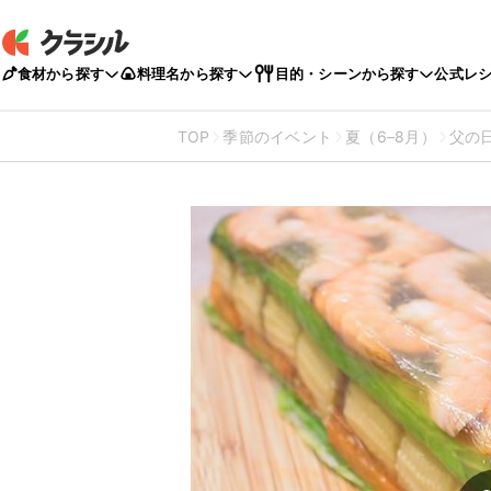
食材から探す
料理名から探す
目的・シーンから探す
公式レ
TOP
季節のイベント
夏（6–8月）
父の