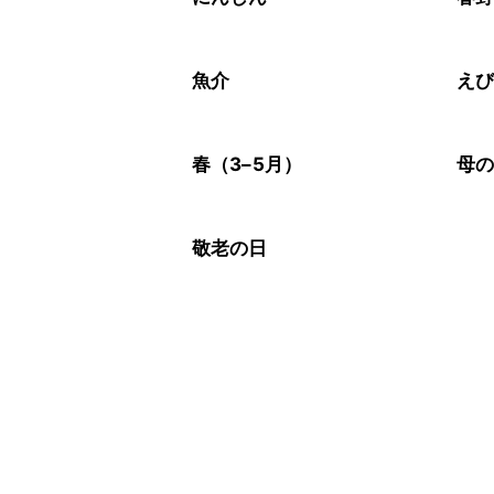
魚介
え
春（3–5月）
母
敬老の日