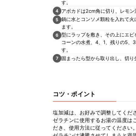
す。
アボカドは2cm角に切り、レモン
4
鍋に水とコンソメ顆粒を入れて火
5
ます。
型にラップを敷き、その上にエビ
6
コーンの水煮、4、1、残りの5、
す。
固まったら型から取り出し、切り
7
コツ・ポイント
塩加減は、お好みで調整してくださ
ゼラチンに使用するお湯の温度は
だき、使用方法に従ってください。
ゼラチンは沸騰させてしまうと凝