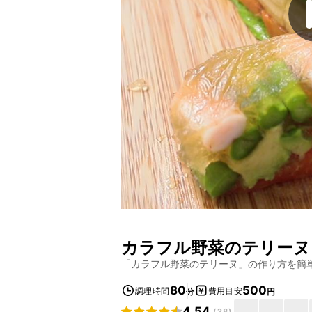
カラフル野菜のテリーヌ
「
カラフル野菜のテリーヌ
」の作り方を簡
80
500
調理時間
費用目安
分
円
4.54
(
28
)