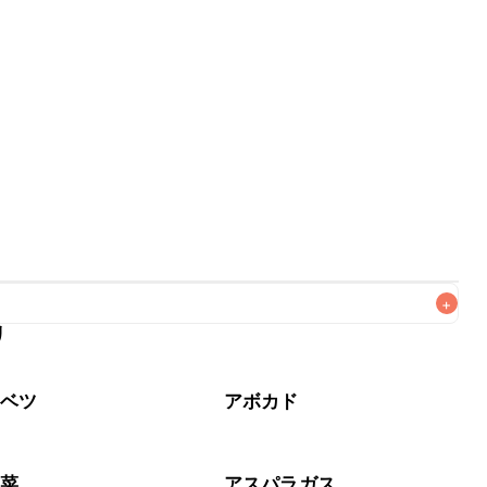
+
リ
なるべくお早めにお召し上がりください。

ャベツ
アボカド
野菜
アスパラガス