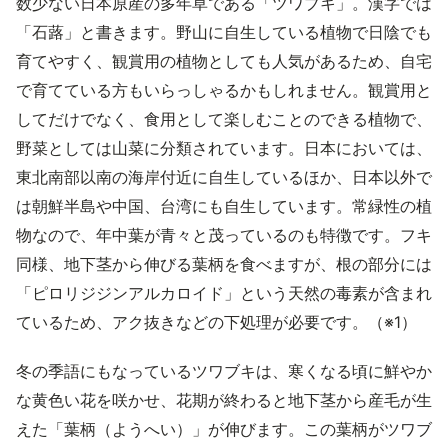
数少ない日本原産の多年草である「ツワブキ」。漢字では
「石蕗」と書きます。野山に自生している植物で日陰でも
育てやすく、観賞用の植物としても人気があるため、自宅
で育てている方もいらっしゃるかもしれません。観賞用と
してだけでなく、食用として楽しむことのできる植物で、
野菜としては山菜に分類されています。日本においては、
東北南部以南の海岸付近に自生しているほか、日本以外で
は朝鮮半島や中国、台湾にも自生しています。常緑性の植
物なので、年中葉が青々と茂っているのも特徴です。フキ
同様、地下茎から伸びる葉柄を食べますが、根の部分には
「ピロリジジンアルカロイド」という天然の毒素が含まれ
ているため、アク抜きなどの下処理が必要です。（※1）
冬の季語にもなっているツワブキは、寒くなる頃に鮮やか
な黄色い花を咲かせ、花期が終わると地下茎から産毛が生
えた「葉柄（ようへい）」が伸びます。この葉柄がツワブ