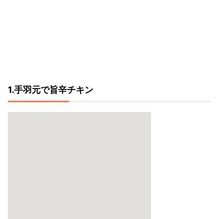
1.手羽元で旨辛チキン