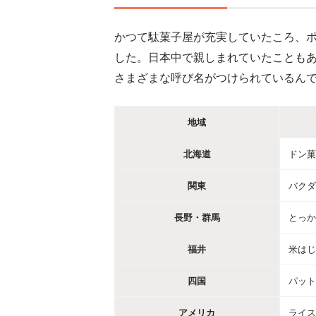
かつて駄菓子屋が充実していたころ、
した。日本中で親しまれていたことも
さまざまな呼び名がつけられているん
地域
北海道
ドン菓
関東
バクダ
長野・群馬
とっか
福井
米はじ
四国
パット
アメリカ
ライス