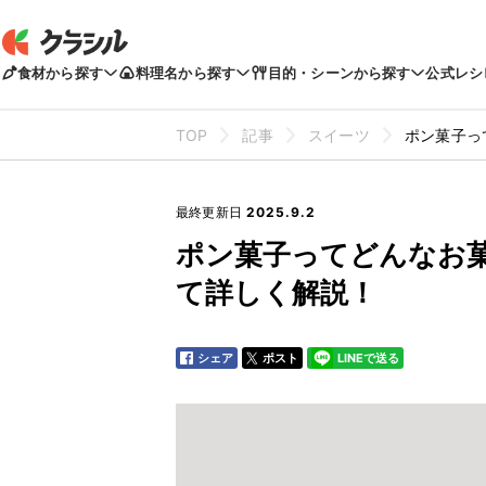
食材から探す
料理名から探す
目的・シーンから探す
公式レシ
TOP
記事
スイーツ
ポン菓子っ
最終更新日
2025.9.2
ポン菓子ってどんなお
て詳しく解説！
シェア
ポスト
LINEで送る