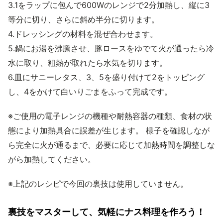
3.1をラップに包んで600Wのレンジで2分加熱し、縦に3
等分に切り、さらに斜め半分に切ります。
4.ドレッシングの材料を混ぜ合わせます。
5.鍋にお湯を沸騰させ、豚ロースをゆでて火が通ったら冷
水に取り、粗熱が取れたら水気を切ります。
6.皿にサニーレタス、3、5を盛り付けて2をトッピング
し、4をかけて白いりごまをふって完成です。
※ご使用の電子レンジの機種や耐熱容器の種類、食材の状
態により加熱具合に誤差が生じます。 様子を確認しなが
ら完全に火が通るまで、必要に応じて加熱時間を調整しな
がら加熱してください。
※上記のレシピで今回の裏技は使用していません。
裏技をマスターして、気軽にナス料理を作ろう！