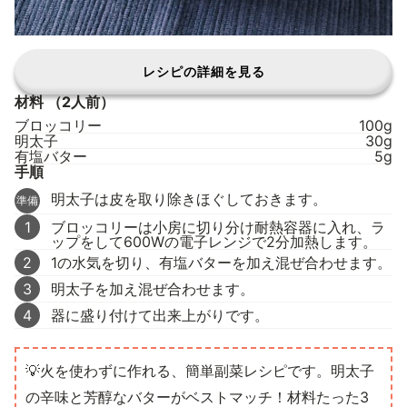
レシピの詳細を見る
材料
（2人前）
ブロッコリー
100g
明太子
30g
有塩バター
5g
手順
明太子は皮を取り除きほぐしておきます。
準備
1
ブロッコリーは小房に切り分け耐熱容器に入れ、ラ
ップをして600Wの電子レンジで2分加熱します。
2
1の水気を切り、有塩バターを加え混ぜ合わせます。
3
明太子を加え混ぜ合わせます。
4
器に盛り付けて出来上がりです。
💡火を使わずに作れる、簡単副菜レシピです。明太子
の辛味と芳醇なバターがベストマッチ！材料たった3