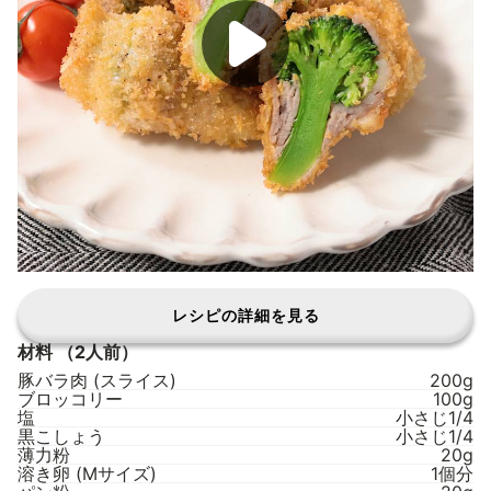
レシピの詳細を見る
材料
（2人前）
豚バラ肉 (スライス)
200g
ブロッコリー
100g
塩
小さじ1/4
黒こしょう
小さじ1/4
薄力粉
20g
溶き卵 (Mサイズ)
1個分