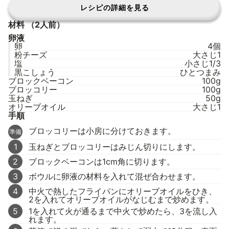
レシピの詳細を見る
材料
（2人前）
卵液
卵
4個
粉チーズ
大さじ1
塩
小さじ1/3
黒こしょう
ひとつまみ
ブロックベーコン
100g
ブロッコリー
100g
玉ねぎ
50g
オリーブオイル
大さじ1
手順
ブロッコリーは小房に分けておきます。
準備
1
玉ねぎとブロッコリーはみじん切りにします。
2
ブロックベーコンは1cm角に切ります。
3
ボウルに卵液の材料を入れて混ぜ合わせます。
4
中火で熱したフライパンにオリーブオイルをひき、
2を入れてオリーブオイルがなじむまで炒めます。
5
1を入れて火が通るまで中火で炒めたら、3を流し入
れます。