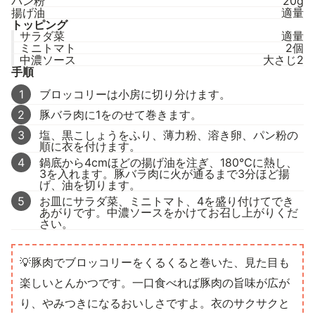
パン粉
20g
揚げ油
適量
トッピング
サラダ菜
適量
ミニトマト
2個
中濃ソース
大さじ2
手順
1
ブロッコリーは小房に切り分けます。
2
豚バラ肉に1をのせて巻きます。
3
塩、黒こしょうをふり、薄力粉、溶き卵、パン粉の
順に衣を付けます。
4
鍋底から4cmほどの揚げ油を注ぎ、180℃に熱し、
3を入れます。豚バラ肉に火が通るまで3分ほど揚
げ、油を切ります。
5
お皿にサラダ菜、ミニトマト、4を盛り付けてでき
あがりです。中濃ソースをかけてお召し上がりくだ
さい。
💡豚肉でブロッコリーをくるくると巻いた、見た目も
楽しいとんかつです。一口食べれば豚肉の旨味が広が
り、やみつきになるおいしさですよ。衣のサクサクと