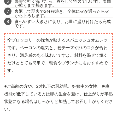
6
菜箸で軽く混ぜたら、蓋をして弱火で10分程、表面
が乾くまで焼きます。
7
裏返して弱火で2分程焼き、全体に火が通ったら火
から下ろします。
8
食べやすい大きさに切り、お皿に盛り付けたら完成
です。
💡ブロッコリーの緑色が映えるスパニッシュオムレツ
です。ベーコンの塩気と、粉チーズや卵のコクが合わ
さり、満足感のある味わいですよ。材料を混ぜて焼く
だけととても簡単で、朝食やブランチにもおすすめで
す。
※ご高齢の方や、2才以下の乳幼児、妊娠中の女性、免疫
機能が低下している方は卵の生食を避け、仕上がりが半熟
状態になる場合はしっかりと加熱してお召し上がりくださ
い。