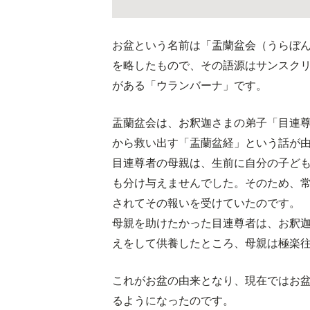
お盆という名前は「盂蘭盆会（うらぼ
を略したもので、その語源はサンスク
がある「ウランバーナ」です。
盂蘭盆会は、お釈迦さまの弟子「目連尊
から救い出す「盂蘭盆経」という話が
目連尊者の母親は、生前に自分の子ど
も分け与えませんでした。そのため、
されてその報いを受けていたのです。
母親を助けたかった目連尊者は、お釈迦
えをして供養したところ、母親は極楽
これがお盆の由来となり、現在ではお
るようになったのです。