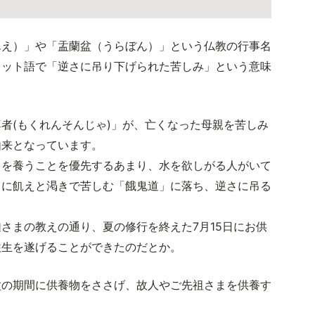
んえ）」や「盂蘭盆（うらぼん）」という仏教の行事名
リット語で「逆さに吊り下げられた苦しみ」という意味
者(もくれんそんじゃ)」が、亡くなった母親を苦しみ
由来となっています。
もを養うことを優先するあまり、水を欲しがる人がいて
常に飢えと渇きで苦しむ「餓鬼道」に落ち、逆さに吊る
さまの教えの通り、夏の修行を終えた7月15日にお供
往生を遂げることができたのだとか。
盆の期間に供養物をささげ、故人やご先祖さまを供養す