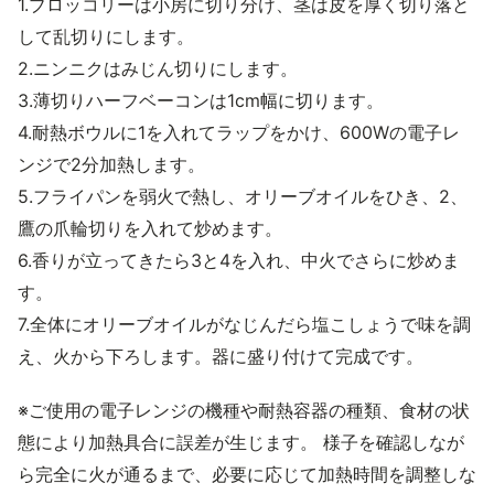
1.ブロッコリーは小房に切り分け、茎は皮を厚く切り落と
して乱切りにします。
2.ニンニクはみじん切りにします。
3.薄切りハーフベーコンは1cm幅に切ります。
4.耐熱ボウルに1を入れてラップをかけ、600Wの電子レ
ンジで2分加熱します。
5.フライパンを弱火で熱し、オリーブオイルをひき、2、
鷹の爪輪切りを入れて炒めます。
6.香りが立ってきたら3と4を入れ、中火でさらに炒めま
す。
7.全体にオリーブオイルがなじんだら塩こしょうで味を調
え、火から下ろします。器に盛り付けて完成です。
※ご使用の電子レンジの機種や耐熱容器の種類、食材の状
態により加熱具合に誤差が生じます。 様子を確認しなが
ら完全に火が通るまで、必要に応じて加熱時間を調整しな