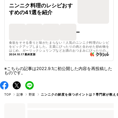
ニンニク料理のレシピおす
すめの41選を紹介
食欲をそそる香りと味がたまらない！人気のニンニク料理のレシピ
をピックアップしました。主菜にぴったりの肉と合わせた炒め物を
はじめ、ガーリックシュリンプなどお酒のおつまみにぴったりのレ
シピもありますよ。ぜひチェックしてみてくださいね。
2024.10.17 最終更新
※こちらの記事は
2022.9.1
に初公開した内容を再投稿した
ものです。
TOP
記事
野菜
ニンニクの鮮度を保つポイントは？専門家が教え