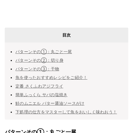
目次
パターンその①：丸ごと一尾
パターンその②：切り身
パターンその③：干物
魚を使ったおすすめレシピをご紹介！
定番 さくふわアジフライ
簡単ふっくら サバの塩焼き
鮭のムニエル バター醤油ソースがけ
下処理の仕方をマスターして魚をおいしく味わおう！
パターンその①：丸ごと一尾