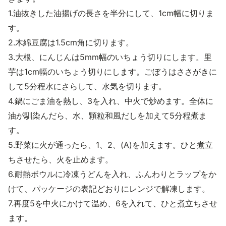
1.油抜きした油揚げの長さを半分にして、1cm幅に切りま
す。
2.木綿豆腐は1.5cm角に切ります。
3.大根、にんじんは5mm幅のいちょう切りにします。里
芋は1cm幅のいちょう切りにします。ごぼうはささがきに
して5分程水にさらして、水気を切ります。
4.鍋にごま油を熱し、3を入れ、中火で炒めます。全体に
油が馴染んだら、水、顆粒和風だしを加えて5分程煮ま
す。
5.野菜に火が通ったら、1、2、(A)を加えます。ひと煮立
ちさせたら、火を止めます。
6.耐熱ボウルに冷凍うどんを入れ、ふんわりとラップをか
けて、パッケージの表記どおりにレンジで解凍します。
7.再度5を中火にかけて温め、6を入れて、ひと煮立ちさせ
ます。