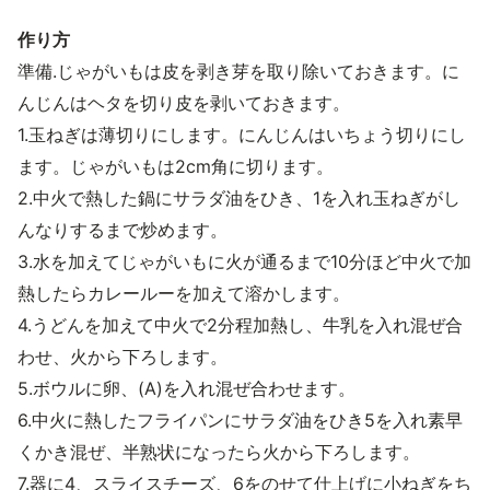
作り方
準備.じゃがいもは皮を剥き芽を取り除いておきます。に
んじんはヘタを切り皮を剥いておきます。
1.玉ねぎは薄切りにします。にんじんはいちょう切りにし
ます。じゃがいもは2cm角に切ります。
2.中火で熱した鍋にサラダ油をひき、1を入れ玉ねぎがし
んなりするまで炒めます。
3.水を加えてじゃがいもに火が通るまで10分ほど中火で加
熱したらカレールーを加えて溶かします。
4.うどんを加えて中火で2分程加熱し、牛乳を入れ混ぜ合
わせ、火から下ろします。
5.ボウルに卵、(A)を入れ混ぜ合わせます。
6.中火に熱したフライパンにサラダ油をひき5を入れ素早
くかき混ぜ、半熟状になったら火から下ろします。
7.器に4、スライスチーズ、6をのせて仕上げに小ねぎをち