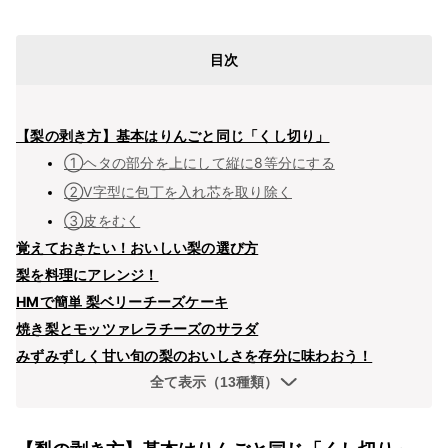
目次
【梨の剥き方】基本はりんごと同じ「くし切り」
①ヘタの部分を上にして縦に8等分にする
②V字型に包丁を入れ芯を取り除く
③皮をむく
覚えておきたい！おいしい梨の選び方
梨を料理にアレンジ！
HMで簡単 梨ベリーチーズケーキ
焼き梨とモッツァレラチーズのサラダ
みずみずしく甘い旬の梨のおいしさを存分に味わおう！
全て表示（13種類）