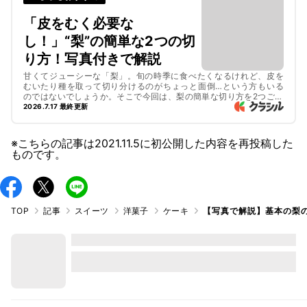
「皮をむく必要な
し！」“梨”の簡単な2つの切
り方！写真付きで解説
甘くてジューシーな「梨」。旬の時季に食べたくなるけれど、皮を
むいたり種を取って切り分けるのがちょっと面倒…という方もいる
のではないでしょうか。そこで今回は、梨の簡単な切り方を2つご紹
介します！記事の後半では梨を使ったスイーツレシピもご紹介する
2026.7.17 最終更新
ので、ぜひ最後までご覧くださいね。
※こちらの記事は
2021.11.5
に初公開した内容を再投稿した
ものです。
TOP
記事
スイーツ
洋菓子
ケーキ
【写真で解説】基本の梨